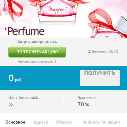
Акция завершилась
6685
ПОВТОРИТЬ АКЦИЮ
Получили:
Человек проголосовало: 5
ПОЛУЧИТЬ
0
руб.
Цена без скидки:
Экономия:
∞
70
%
Основное
Адреса
Отзывы
Вопросы по акции