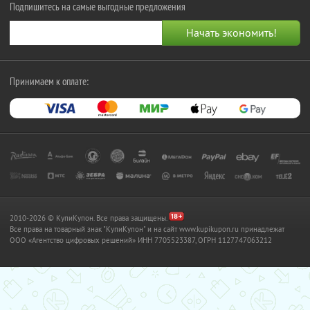
Подпишитесь на самые выгодные предложения
Принимаем к оплате:
2010-2026 © КупиКупон. Все права защищены.
Все права на товарный знак "КупиКупон" и на сайт www.kupikupon.ru принадлежат
OOO «Агентство цифровых решений» ИНН 7705523387, ОГРН 1127747063212