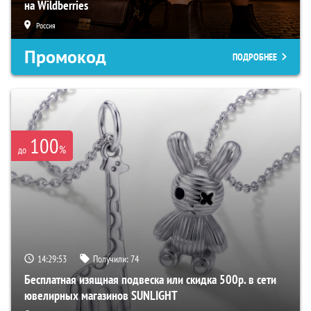
на Wildberries
Россия
Промокод
ПОДРОБНЕЕ
100
%
до
14:29:52
Получили:
74
Бесплатная изящная подвеска или скидка 500р. в сети
ювелирных магазинов SUNLIGHT