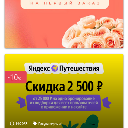
-10
%
14:29:52
Получи первым!