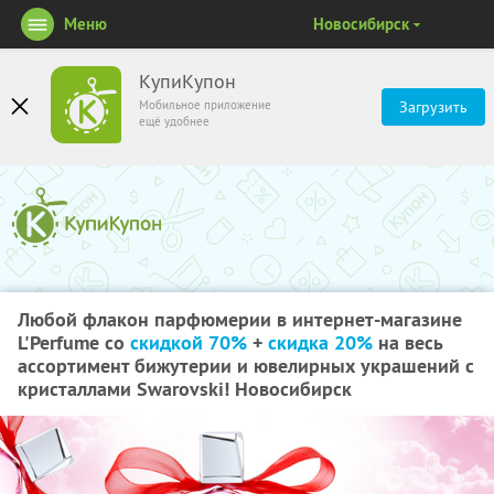
Меню
Новосибирск
КупиКупон
Мобильное приложение
Загрузить
ещё удобнее
Любой флакон парфюмерии в интернет-магазине
L'Perfume со
скидкой 70%
+
скидка 20%
на весь
ассортимент бижутерии и ювелирных украшений с
кристаллами Swarovski! Новосибирск