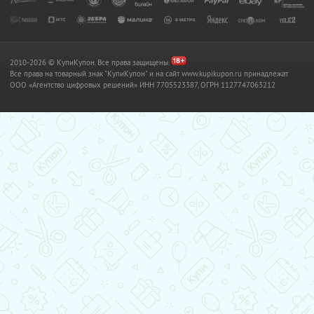
2010-2026 © КупиКупон. Все права защищены.
Все права на товарный знак "КупиКупон" и на сайт www.kupikupon.ru принадлежат
OOO «Агентство цифровых решений» ИНН 7705523387, ОГРН 1127747063212