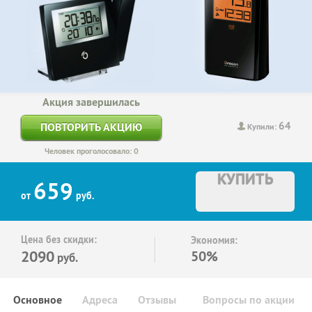
Акция завершилась
64
ПОВТОРИТЬ АКЦИЮ
Купили:
Человек проголосовало: 0
КУПИТЬ
659
от
руб.
Цена без скидки:
Экономия:
2090
50%
руб.
Основное
Адреса
Отзывы
Вопросы по акции