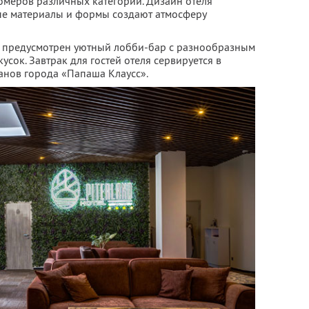
меров различных категорий. Дизайн отеля
ые материалы и формы создают атмосферу
я предусмотрен уютный лобби-бар с разнообразным
усок. Завтрак для гостей отеля сервируется в
анов города «Папаша Клаусс».