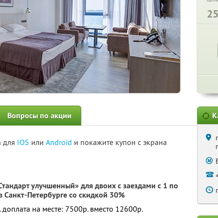
2
Вопросы по акции
К
а для
IOS
или
Android
и покажите купон с экрана
тандарт улучшенный» для двоих с заездами с 1 по
в Санкт-Петербурге со скидкой 30%
. доплата на месте: 7500р. вместо 12600р.