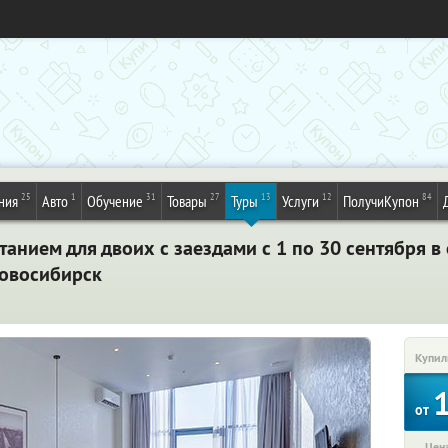
25
1
31
27
13
12
84
ния
Авто
Обучение
Товары
Туры
Услуги
ПолучиКупон
анием для двоих с заездами с 1 по 30 сентября в 
Новосибирск
Купил
от
Цена