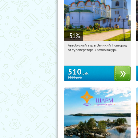
-51
%
Автобусный тур в Великий Новгород
12:38:05
Купили:
2
от туроператора «ХохломаТур»
Сенная площадь
510
руб.
5190
руб.