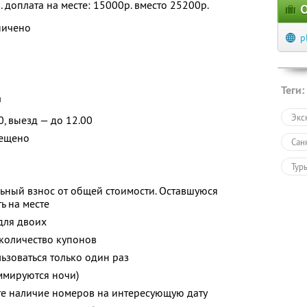
. доплата на месте: 15000р. вместо 25200р.
О
ничено
p
Теги:
а
Экс
0, выезд — до 12.00
рещено
Сан
Тур
ьный взнос от общей стоимости. Оставшуюся
ь на месте
для двоих
количество купонов
зоваться только один раз
ммируются ночи)
те наличие номеров на интересующую дату