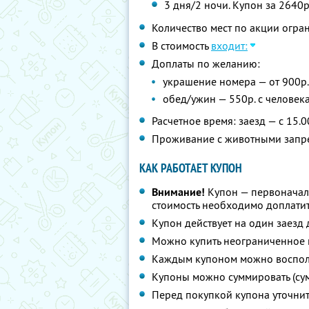
3 дня/2 ночи. Купон за 2640р
Количество мест по акции огра
В стоимость
входит:
Доплаты по желанию:
украшение номера — от 900р.
обед/ужин — 550р. с человек
Расчетное время: заезд — с 15.0
Проживание с животными зап
КАК РАБОТАЕТ КУПОН
Внимание!
Купон — первоначал
стоимость необходимо доплатит
Купон действует на один заезд 
Можно купить неограниченное 
Каждым купоном можно восполь
Купоны можно суммировать (су
Перед покупкой купона уточни