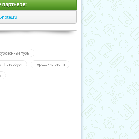
 партнере:
l-hotel.ru
курсионные туры
кт-Петербург
Городские отели
ы