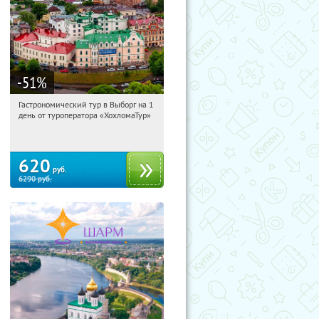
-51
%
Гастрономический тур в Выборг на 1
12:38:05
Купили:
5
день от туроператора «ХохломаТур»
Сенная площадь
620
руб.
6290
руб.