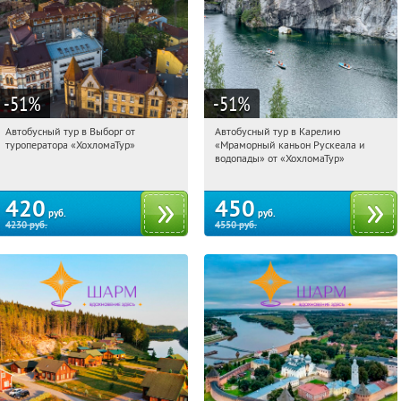
-51
%
-51
%
Автобусный тур в Выборг от
Автобусный тур в Карелию
12:38:05
Купили:
9
12:38:05
Купили:
24
туроператора «ХохломаТур»
«Мраморный каньон Рускеала и
Сенная площадь
Сенная площадь
водопады» от «ХохломаТур»
420
450
руб.
руб.
4230
руб.
4550
руб.