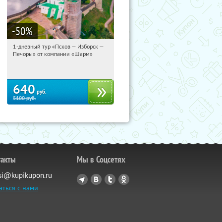
-50
%
1-дневный тур «Псков — Изборск —
12:38:05
Купили:
12
Печоры» от компании «Шарм»
Достоевская
640
руб.
5100
руб.
такты
Мы в Соцсетях
si@kupikupon.ru
аться с нами