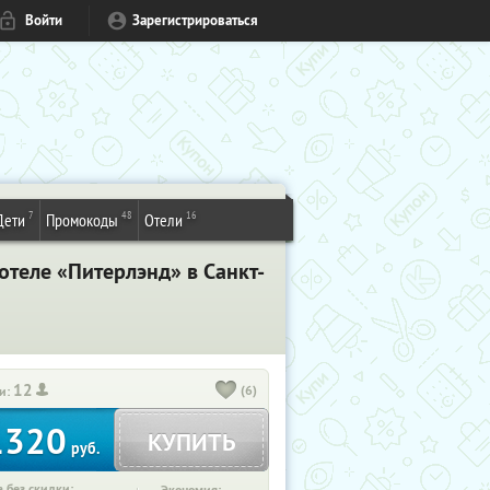
Войти
Зарегистрироваться
7
48
16
Дети
Промокоды
Отели
отеле «Питерлэнд» в Санкт-
12
(6)
и:
1320
КУПИТЬ
руб.
 без скидки: