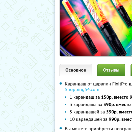
Основное
Отзывы
Карандаш от царапин FixItPro 
Shopping54.com
1 карандаш за
150р. вместо 
3 карандаша за
390р. вместо
5 карандашей за
590р. вмест
10 карандашей за
990р. вмес
Вы можете приобрести неограни