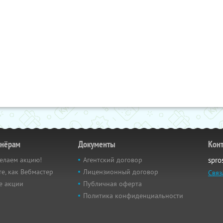
тнёрам
Документы
Кон
елаем акцию!
Агентский договор
spro
е, как Вебмастер
Лицензионный договор
Связ
е акции
Публичная оферта
Политика конфиденциальности