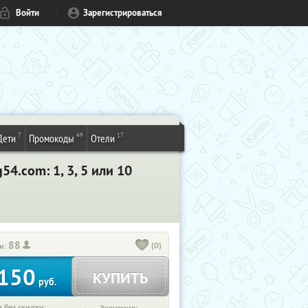
Войти
Зарегистрироваться
7
49
17
Дети
Промокоды
Отели
4.com: 1, 3, 5 или 10
88
(0)
и:
150
КУПИТЬ
руб.
 без скидки: