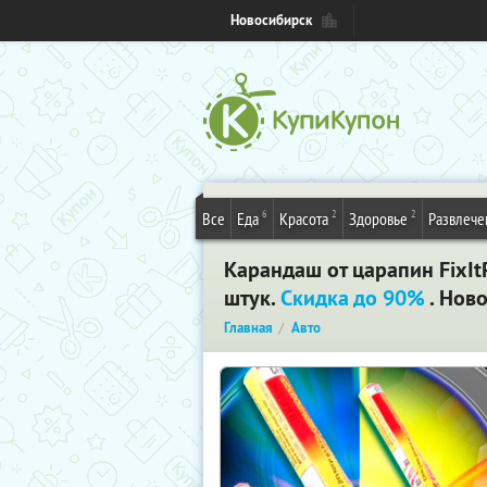
Новосибирск
6
2
2
Все
Еда
Красота
Здоровье
Развлече
Карандаш от царапин FixItP
штук.
Скидка до 90%
. Нов
Главная
Авто