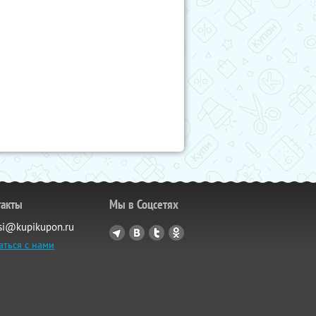
такты
Мы в Соцсетях
si@kupikupon.ru
аться с нами