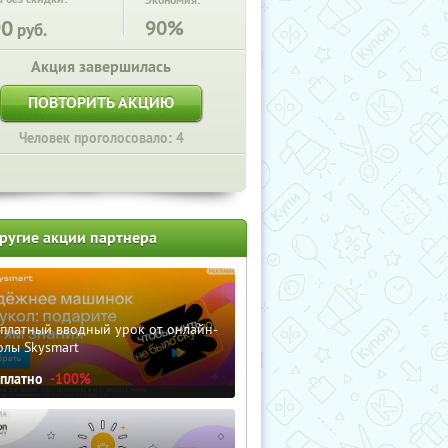
Экономия:
90
90%
руб.
Акция завершилась
ПОВТОРИТЬ АКЦИЮ
Человек проголосовало: 4
ругие акции партнера
сплатный вводный урок от онлайн-
олы Skysmart
сплатно
-100%