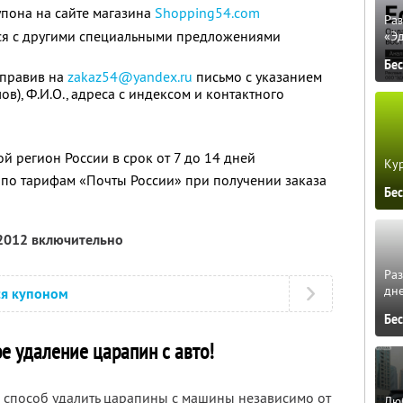
пона на сайте магазина
Shopping54.com
Ра
тся с другими специальными предложениями
«Э
Бе
тправив на
zakaz54@yandex.ru
письмо с указанием
в), Ф.И.О., адреса с индексом и контактного
й регион России в срок от 7 до 14 дней
Кур
 по тарифам «Почты России» при получении заказа
Бе
 2012 включительно
Ра
дне
ся купоном
Бе
е удаление царапин с авто!
ий способ удалить царапины с машины независимо от
Люб