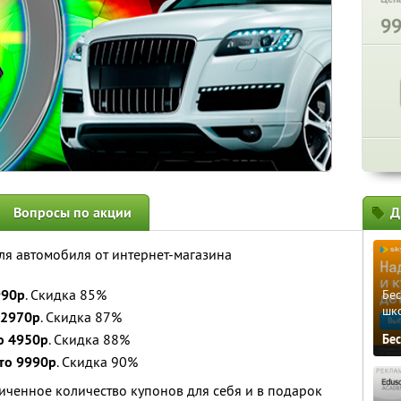
9
Вопросы по акции
Д
для автомобиля от интернет-магазина
990р
. Скидка 85%
Бе
шк
 2970р
. Скидка 87%
о 4950р
. Скидка 88%
Бе
то 9990р
. Скидка 90%
ченное количество купонов для себя и в подарок