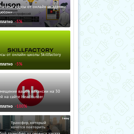
зличные курсы от онлайн-академии
дюсон»
сплатно
-5%
сы от онлайн-школы Skillfactory
сплатно
-5%
змещение вашей вакансии на 30
й на сайте HeadHunter
сплатно
-100%
ой трансфер от сервиса заказа