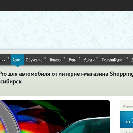
25
1
31
27
13
12
85
ния
Авто
Обучение
Товары
Туры
Услуги
ПолучиКупон
ro для автомобиля от интернет-магазина Shopping5
осибирск
Купил
от
Цена