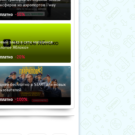
нсферов из аэропортов i'way
сплатно
-10%
вый заказ в сети магазинов
олотое Яблоко»
сплатно
-20%
дней бесплатно в START для новых
льзователей
сплатно
-100%