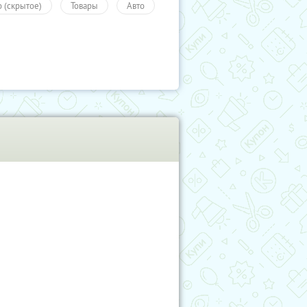
о (скрытое)
Товары
Авто