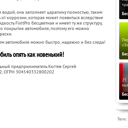
тра
 водой, она заполняет царапину полностью, таким
Бе
от коррозии, которая может появиться вследствие
ость FixItPro бесцветная и имеет ту же структуру,
го покрытия автомобиля, поэтому его можно
раски.
Пер
ем автомобиле можно быстро, надежно и без следа!
«З
биль опять как новенький!
Бе
льный предприниматель Когтев Сергей
2
, ОГРН 304540332800202
25 
по
Бе
Теги: