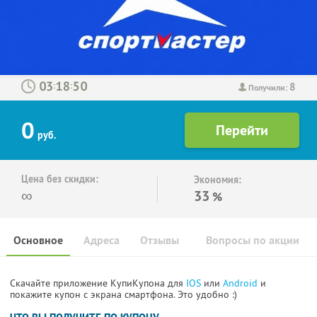
8
:
:
Получили:
0
руб.
Цена без скидки:
Экономия:
∞
33
%
Основное
Адреса
Отзывы
Вопросы по акции
Скачайте приложение КупиКупона для
IOS
или
Android
и
покажите купон с экрана смартфона. Это удобно :)