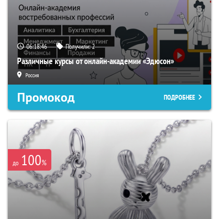
06:18:46
Получили:
2
Различные курсы от онлайн-академии «Эдюсон»
Россия
Промокод
ПОДРОБНЕЕ
100
%
до