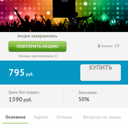
Акция завершилась
19
ПОВТОРИТЬ АКЦИЮ
Купили:
Человек проголосовало: 0
КУПИТЬ
795
руб.
Цена без скидки:
Экономия:
1590
50%
руб.
Основное
Адреса
Отзывы
Вопросы по акции