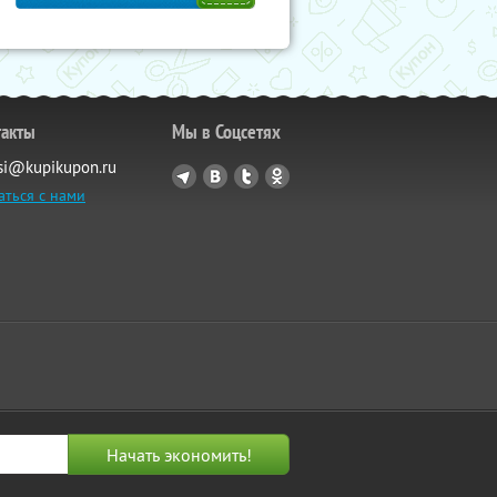
такты
Мы в Соцсетях
si@kupikupon.ru
аться с нами