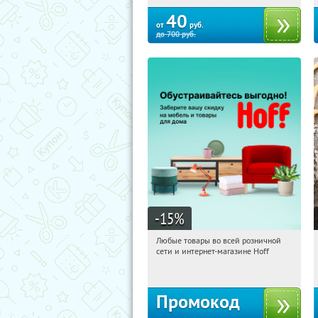
40
от
руб.
до
700
руб.
-15
%
Любые товары во всей розничной
14:52:26
Получили:
83
сети и интернет-магазине Hoff
Москва, 1-й Волоколамский проезд,
10с1
Промокод