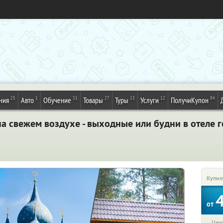
25
1
31
27
13
12
84
ния
Авто
Обучение
Товары
Туры
Услуги
ПолучиКупон
 свежем воздухе - выходные или будни в отеле г
Купил
от
Цена