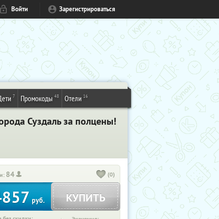
Войти
Зарегистрироваться
7
48
16
Дети
Промокоды
Отели
орода Суздаль за полцены!
84
(0)
и:
4857
КУПИТЬ
руб.
 без скидки: