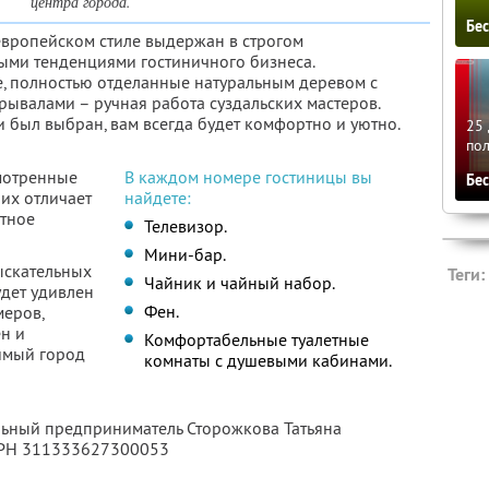
центра города.
Бе
европейском стиле выдержан в строгом
ыми тенденциями гостиничного бизнеса.
ле, полностью отделанные натуральным деревом с
ывалами – ручная работа суздальских мастеров.
 был выбран, вам всегда будет комфортно и уютно.
25 
по
смотренные
В каждом номере гостиницы вы
Бе
 их отличает
найдете:
тное
Телевизор.
Мини-бар.
ыскательных
Теги:
Чайник и чайный набор.
удет удивлен
Фен.
еров,
н и
Комфортабельные туалетные
имый город
комнаты с душевыми кабинами.
льный предприниматель Сторожкова Татьяна
ГРН 311333627300053