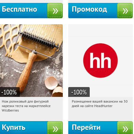
Бесплатно
Промокод
-100
%
-100
%
Нож роликовый для фигурной
Размещение вашей вакансии на 30
14:52:26
Получили:
266
14:52:26
Получили:
2
нарезки теста на маркетплейсе
дней на сайте HeadHunter
Россия
Россия
Wildberries
Купить
Перейти