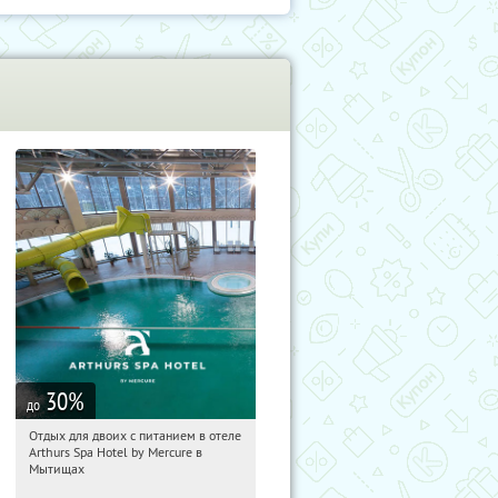
30
%
до
Отдых для двоих с питанием в отеле
14:52:26
Купи первым!
Arthurs Spa Hotel by Mercure в
Московская обл., г. Мытищи, д.
Мытищах
Ларево, ул. Хвойная, стр. 26