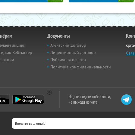
тнёрам
Документы
Кон
елаем акцию!
Агентский договор
spro
е, как Вебмастер
Лицензионный договор
Связ
е акции
Публичная оферта
Политика конфиденциальности
Ищите скидки поблизости,
не выходя из чата: