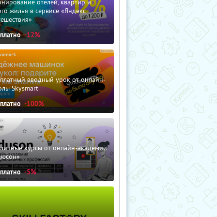
нирование отелей, квартир и
го жилья в сервисе «Яндекс
тешествия»
сплатно
-12%
сплатный вводный урок от онлайн-
олы Skysmart
сплатно
-100%
зличные курсы от онлайн-академии
дюсон»
сплатно
-5%