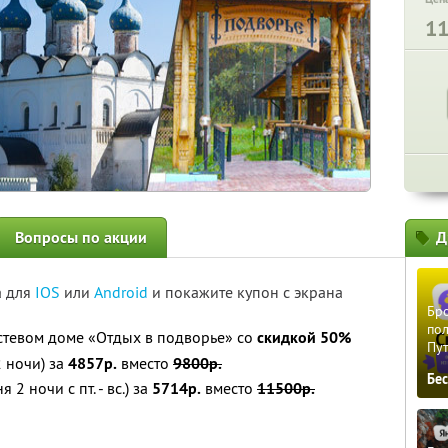
1
Вопросы по акции
Д
а для
IOS
или
Android
и покажите купон с экрана
Бро
пол
остевом доме «Отдых в подворье» со
скидкой 50%
Пу
2 ночи) за
4857р.
вместо
9800р.
Бе
2 ночи с пт. - вс.) за
5714р.
вместо
11500р.