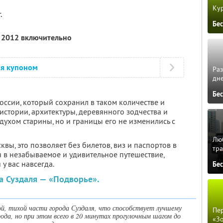
Кур
.
Бе
я 2012 включительно
ся купоном
Ра
дне
Бе
оссии, который сохранил в таком количестве и
истории, архитектуры, деревянного зодчества и
 духом старины, но и границы его не изменились с
Люб
квы, это позволяет без билетов, виз и паспортов в
тра
 в незабываемое и удивительное путешествие,
 у вас навсегда.
Бе
а Суздаля — «Подворье».
ой, тихой части города Суздаля, что способствует лучшему
Пер
ода, но при этом всего в 20 минутах прогулочным шагом до
«З