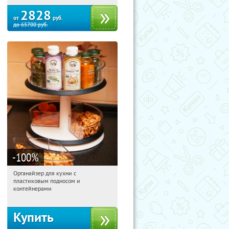
2828
от
руб.
до
65700
руб.
-100
%
Органайзер для кухни с
14:52:26
Получили:
312
пластиковым подносом и
Россия
контейнерами
Купить