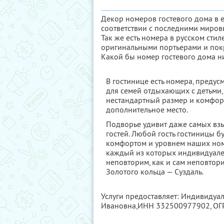
Декор номеров гостевого дома в 
соответствии с последними миров
Так же есть номера в русском сти
оригинальными портьерами и покр
Какой бы номер гостевого дома ни
В гостинице есть номера, преду
для семей отдыхающих с детьми,
нестандартный размер и комфор
дополнительное место.
Подворье удивит даже самых вз
гостей. Любой гость гостиницы б
комфортом и уровнем наших ном
каждый из которых индивидуале
неповторим, как и сам неповтор
Золотого кольца — Суздаль.
Услуги предоставляет: Индивидуа
Ивановна,
ИНН 332500977902
, О