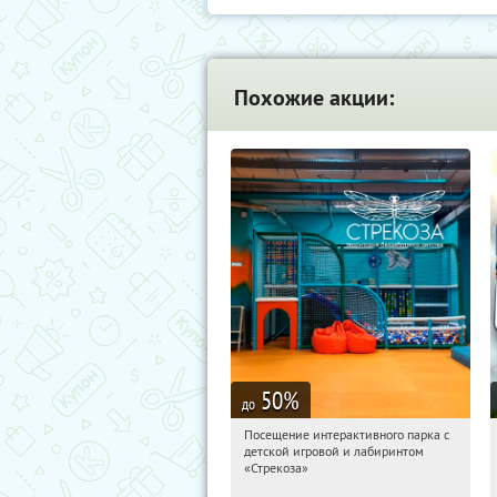
Похожие акции:
50
%
до
Посещение интерактивного парка с
14:52:26
Купили:
66
детской игровой и лабиринтом
Речной вокзал
«Стрекоза»