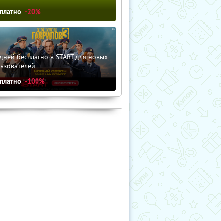
сплатно
-20%
дней бесплатно в START для новых
льзователей
сплатно
-100%