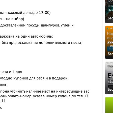
Бро
ино
Пу
ны – каждый день (до 12-00)
Бе
ень на выбор)
едоставлением посуды, шампуров, углей и
арковка на один автомобиль;
Бе
 без предоставления дополнительного места;
шк
Бе
ночи и 3 дня
Ра
угодно купонов для себя и в подарок
«Э
овек
Бе
пона уточнить наличие мест на интересующие вас
бронировать номер, указав номер купона по тел. +7
7-11
о: