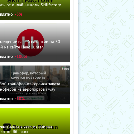
сы от онлайн-школы Skillfactory
сплатно
-5%
змещение вашей вакансии на 30
й на сайте HeadHunter
сплатно
-100%
ой трансфер от сервиса заказа
нсферов из аэропортов i'way
сплатно
-10%
вый заказ в сети магазинов
олотое Яблоко»