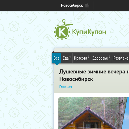
Новосибирск
6
2
2
Все
Еда
Красота
Здоровье
Развлече
Душевные зимние вечера на
Новосибирск
Главная