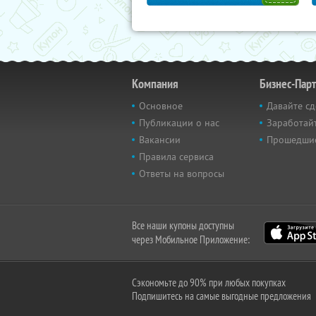
Компания
Бизнес-Пар
Основное
Давайте сд
Публикации о нас
Заработайт
Вакансии
Прошедши
Правила сервиса
Ответы на вопросы
Все наши купоны доступны
через Мобильное Приложение:
Сэкономьте до 90% при любых покупках
Подпишитесь на самые выгодные предложения