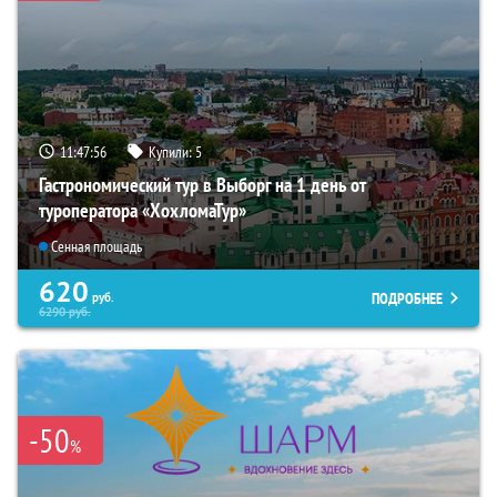
11:47:55
Купили:
5
Гастрономический тур в Выборг на 1 день от
туроператора «ХохломаТур»
Сенная площадь
620
ПОДРОБНЕЕ
руб.
6290
руб.
-50
%