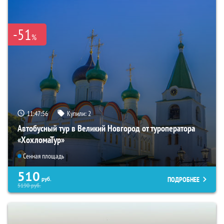
-51
%
11:47:55
Купили:
2
Автобусный тур в Великий Новгород от туроператора
«ХохломаТур»
Сенная площадь
510
ПОДРОБНЕЕ
руб.
5190
руб.