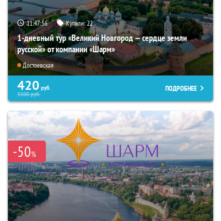
11:47:55
Купили:
22
1-дневный тур «Великий Новгород — сердце земли
русской» от компании «Шарм»
Достоевская
420
ПОДРОБНЕЕ
руб.
3300
руб.
-50
%