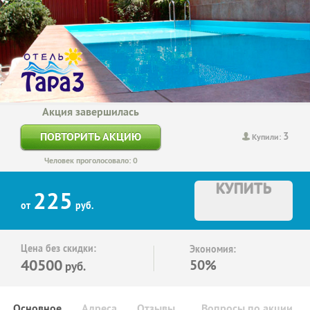
Акция завершилась
3
ПОВТОРИТЬ АКЦИЮ
Купили:
Человек проголосовало: 0
КУПИТЬ
225
от
руб.
Цена без скидки:
Экономия:
40500
50%
руб.
Основное
Адреса
Отзывы
Вопросы по акции