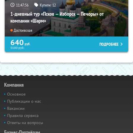
11:47:55
Купили:
12
1-дневный тур «Псков — Изборск — Печоры» от
компании «Шарм»
Достоевская
640
ПОДРОБНЕЕ
руб.
5100
руб.
Компания
Основное
Публикации о нас
Вакансии
Правила сервиса
Ответы на вопросы
Бизнес-Партнёрам