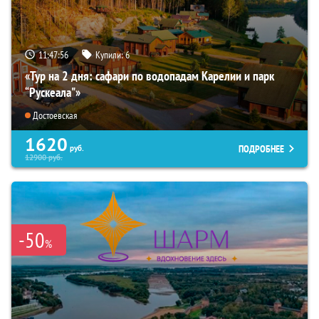
11:47:55
Купили:
6
«Тур на 2 дня: сафари по водопадам Карелии и парк
“Рускеала"»
Достоевская
1620
ПОДРОБНЕЕ
руб.
12900
руб.
-50
%