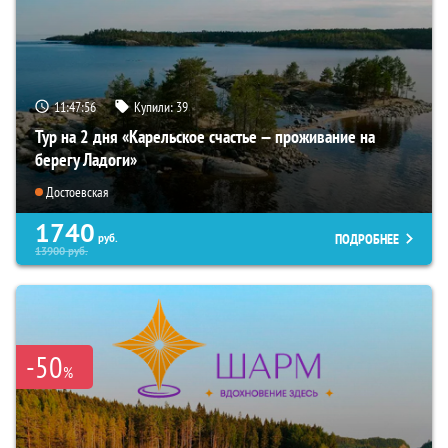
11:47:55
Купили:
39
Тур на 2 дня «Карельское счастье — проживание на
берегу Ладоги»
Достоевская
1740
ПОДРОБНЕЕ
руб.
13900
руб.
-50
%