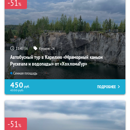
-51
%
11:47:55
Купили:
24
Автобусный тур в Карелию «Мраморный каньон
Рускеала и водопады» от «ХохломаТур»
Сенная площадь
450
ПОДРОБНЕЕ
руб.
4550
руб.
-51
%