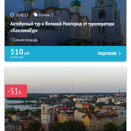
16:41:22
Купили:
2
Автобусный тур в Великий Новгород от туроператора
«ХохломаТур»
Сенная площадь
510
ПОДРОБНЕЕ
руб.
5190
руб.
-51
%