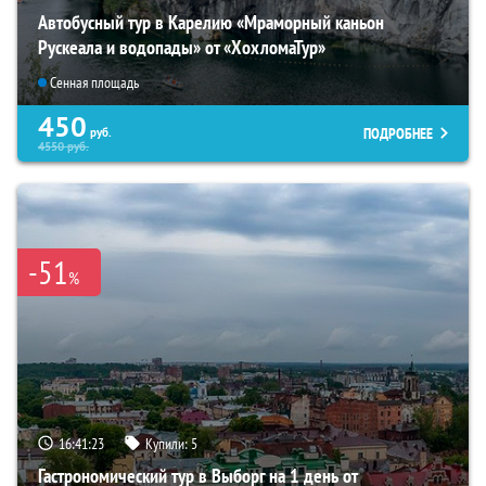
Автобусный тур в Карелию «Мраморный каньон
Рускеала и водопады» от «ХохломаТур»
Сенная площадь
450
ПОДРОБНЕЕ
руб.
4550
руб.
-51
%
16:41:22
Купили:
5
Гастрономический тур в Выборг на 1 день от