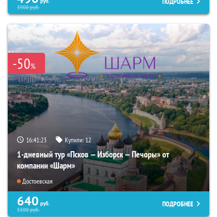
ПОДРОБНЕЕ
руб.
3900
руб.
-50
%
16:41:22
Купили:
12
1-дневный тур «Псков — Изборск — Печоры» от
компании «Шарм»
Достоевская
640
ПОДРОБНЕЕ
руб.
5100
руб.