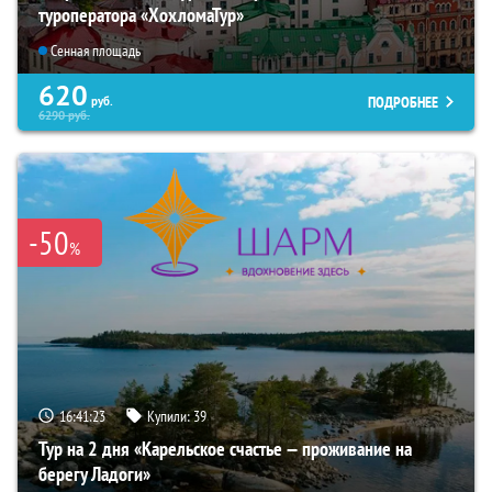
туроператора «ХохломаТур»
Сенная площадь
620
ПОДРОБНЕЕ
руб.
6290
руб.
-50
%
16:41:22
Купили:
39
Тур на 2 дня «Карельское счастье — проживание на
берегу Ладоги»