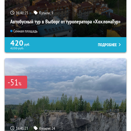
16:41:22
Купили:
9
Автобусный тур в Выборг от туроператора «ХохломаТур»
Сенная площадь
420
ПОДРОБНЕЕ
руб.
4230
руб.
-51
%
16:41:22
Купили:
24