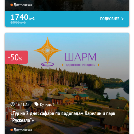
Достоевская
1740
ПОДРОБНЕЕ
руб.
13900
руб.
-50
%
16:41:22
Купили:
6
«Тур на 2 дня: сафари по водопадам Карелии и парк
“Рускеала"»
Достоевская