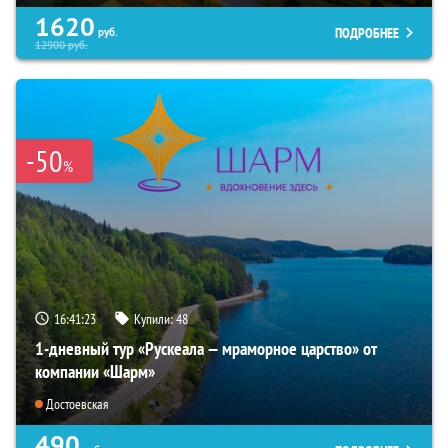
1620
ПОДРОБНЕЕ
руб.
12900
руб.
-50
%
16:41:22
Купили:
48
1-дневный тур «Рускеала — мраморное царство» от
компании «Шарм»
Достоевская
490