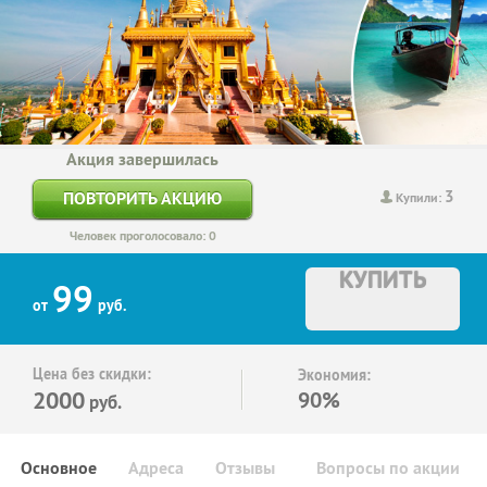
Акция завершилась
3
ПОВТОРИТЬ АКЦИЮ
Купили:
Человек проголосовало: 0
КУПИТЬ
99
от
руб.
Цена без скидки:
Экономия:
2000
90%
руб.
Основное
Адреса
Отзывы
Вопросы по акции