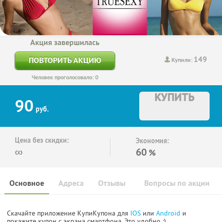
Акция завершилась
149
ПОВТОРИТЬ АКЦИЮ
Купили:
Человек проголосовало: 0
КУПИТЬ
90
руб.
Цена без скидки:
Экономия:
∞
60
%
Основное
Адреса
Отзывы
Вопросы по акции
Скачайте приложение КупиКупона для
IOS
или
Android
и
покажите купон с экрана смартфона. Это удобно :)