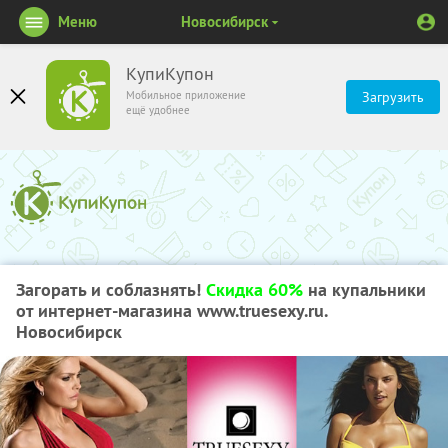
Меню
Новосибирск
КупиКупон
Мобильное приложение
Загрузить
ещё удобнее
Загорать и соблазнять!
Скидка 60%
на купальники
от интернет-магазина www.truesexy.ru.
Новосибирск