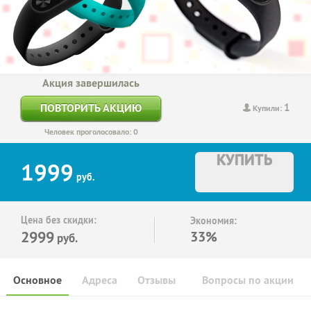
Акция завершилась
1
ПОВТОРИТЬ АКЦИЮ
Купили:
Человек проголосовало: 0
КУПИТЬ
1999
руб.
Цена без скидки:
Экономия:
2999
33%
руб.
Основное
Адреса
Отзывы
Вопросы по акции