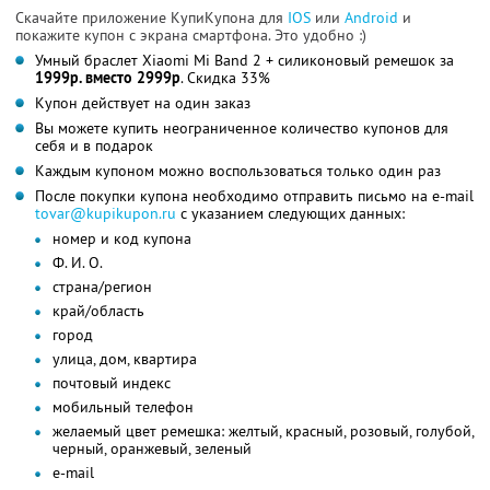
Скачайте приложение КупиКупона для
IOS
или
Android
и
покажите купон с экрана смартфона. Это удобно :)
Умный браслет Xiaomi Mi Band 2 + силиконовый ремешок за
1999р. вместо 2999р
. Скидка 33%
Купон действует на один заказ
Вы можете купить неограниченное количество купонов для
себя и в подарок
Каждым купоном можно воспользоваться только один раз
После покупки купона необходимо отправить письмо на e-mail
tovar@kupikupon.ru
с указанием следующих данных:
номер и код купона
Ф. И. О.
страна/регион
край/область
город
улица, дом, квартира
почтовый индекс
мобильный телефон
желаемый цвет ремешка: желтый, красный, розовый, голубой,
черный, оранжевый, зеленый
e-mail