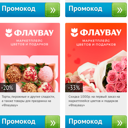
Промокод
Промокод
-20
%
-33
%
Торты, пирожные и другие сладости,
Скидка 1000р. на первый заказ на
04:09:13
Получили:
6
04:09:13
Получили:
18
а также товары для праздника на
маркетплейсе цветов и подарков
Россия
Россия
«Флаувау»
«Флаувау»
Промокод
Промокод