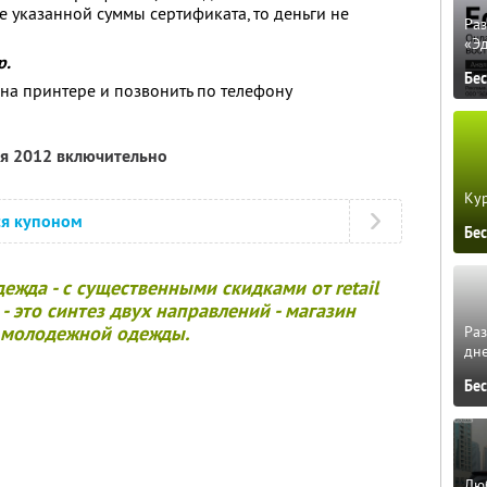
е указанной суммы сертификата, то деньги не
Ра
«Э
р.
Бе
на принтере и позвонить по телефону
ля 2012 включительно
Кур
ся купоном
Бе
ежда - с существенными скидками от retail
- это синтез двух направлений - магазин
 молодежной одежды.
Ра
дне
Бе
Люб