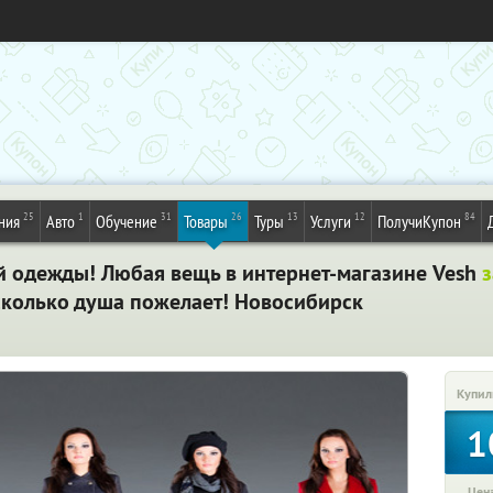
25
1
31
26
13
12
84
ния
Авто
Обучение
Товары
Туры
Услуги
ПолучиКупон
ой одежды! Любая вещь в интернет-магазине Vesh
з
сколько душа пожелает! Новосибирск
Купил
1
Цена