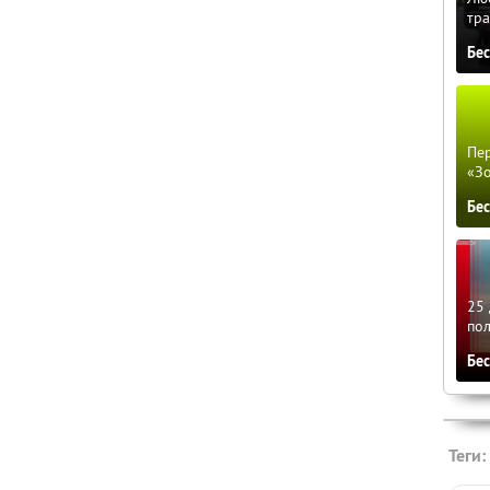
тра
Бе
Пер
«З
Бе
25 
по
Бе
Теги: