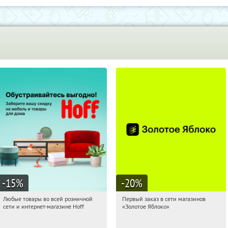
-15
%
-20
%
Любые товары во всей розничной
Первый заказ в сети магазинов
04:09:13
Получили:
83
04:09:13
Получи первым!
сети и интернет-магазине Hoff
«Золотое Яблоко»
Москва, 1-й Волоколамский проезд,
Россия
10с1