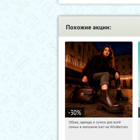
Похожие акции:
-30
%
Обувь, одежда и сумки для всей
04:09:13
Получили:
30
семьи в магазине kari на Wildberries
Россия