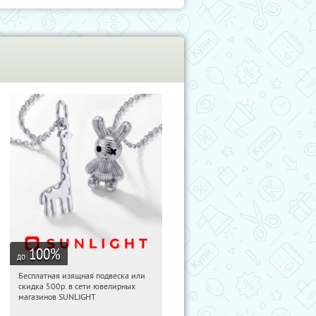
100
%
до
Бесплатная изящная подвеска или
04:09:13
Получили:
73
скидка 500р. в сети ювелирных
Россия
магазинов SUNLIGHT