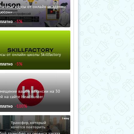
зличные курсы от онлайн-академии
дюсон»
сплатно
-5%
сы от онлайн-школы Skillfactory
сплатно
-5%
змещение вашей вакансии на 30
й на сайте HeadHunter
сплатно
-100%
ой трансфер от сервиса заказа