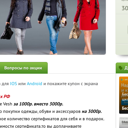
3
Вопросы по акции
Д
а для
IOS
или
Android
и покажите купон с экрана
Бе
ах РФ
шк
е Vesh
за 1000р. вместо 3000р.
Бе
о покупки одежды, обуви и аксессуаров
на 3000р.
ое количество сертификатов для себя и в подарок.
оимости сертификата,то вы доплачиваете