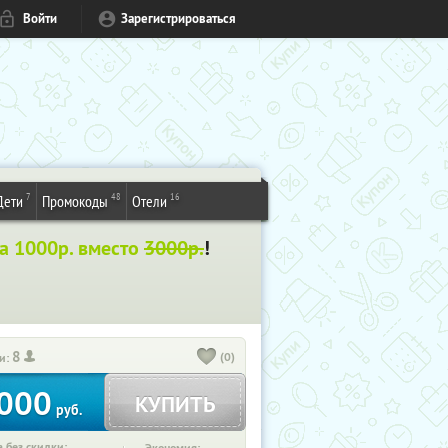
Войти
Зарегистрироваться
7
48
16
Дети
Промокоды
Отели
а 1000р. вместо
3000р.
!
8
(0)
и:
000
КУПИТЬ
руб.
 без скидки: