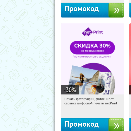
Промокод
-30
%
Печать фотографий, фотокниг от
04:09:13
Получили:
4
сервиса цифровой печати netPrint
Россия
Промокод