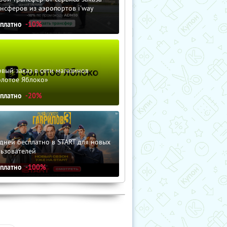
нсферов из аэропортов i'way
сплатно
-10%
вый заказ в сети магазинов
олотое Яблоко»
сплатно
-20%
дней бесплатно в START для новых
льзователей
сплатно
-100%