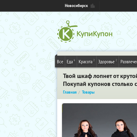
Новосибирск
6
2
2
Все
Еда
Красота
Здоровье
Развлече
Твой шкаф лопнет от крут
Покупай купонов столько 
Главная
Товары