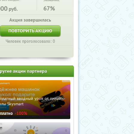
Экономия:
000
67%
руб.
Акция завершилась
ПОВТОРИТЬ АКЦИЮ
Человек проголосовало: 0
ругие акции партнера
сплатный вводный урок от онлайн-
олы Skysmart
сплатно
-100%