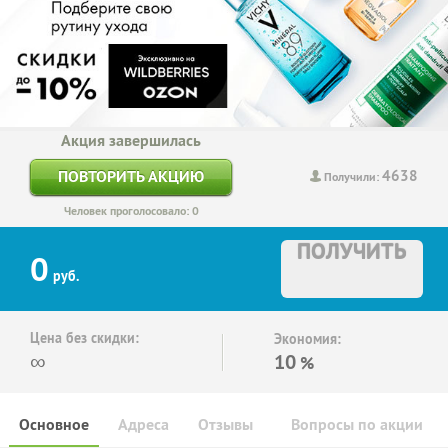
Акция завершилась
4638
ПОВТОРИТЬ АКЦИЮ
Получили:
Человек проголосовало: 0
ПОЛУЧИТЬ
0
руб.
Цена без скидки:
Экономия:
∞
10
%
Основное
Адреса
Отзывы
Вопросы по акции