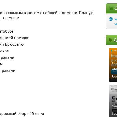
О
воначальным взносом от общей стоимости. Полную
ь на месте
v
v
втобусе
и всей поездки
Д
у и Брюсселю
раком
втраками
ом
Бе
шк
втраками
Бе
Ра
«Э
орожный сбор - 45 евро
Бе