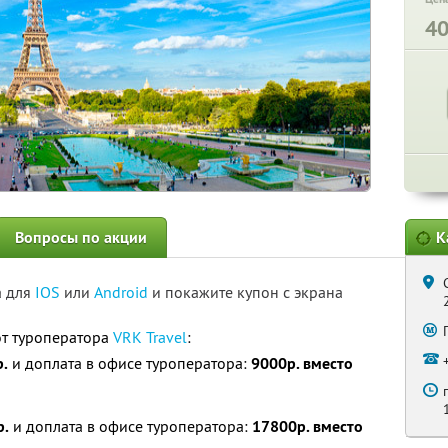
4
Вопросы по акции
К
а для
IOS
или
Android
и покажите купон с экрана
от туроператора
VRK Travel
:
.
и доплата в офисе туроператора:
9000р. вместо
р.
и доплата в офисе туроператора:
17800р. вместо