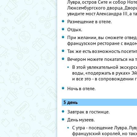
Лувра, остров Сите и собор Нот
Люксембургского дворца, Дворц
увидите мост Александра III, а 
Размещение в отеле.
Отдых.
При желании, вы сможете отвед
французском ресторане с видом
Так же есть возможность посети
Вечером можете покататься на т
В этой увлекательной экскурс
воды, «подержать в руках» Э
и все это - в сопровождении 
Ночь в отеле.
5 день
Завтрак в гостинце.
День музеев.
С утра - посещение Лувра. Лу
французский королей, но так