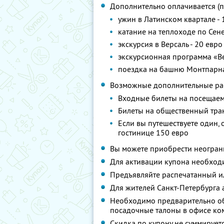
Дополнительно оплачивается (п
ужин в Латинском квартале - 
катание на теплоходе по Сене
экскурсия в Версаль - 20 евр
экскурсионная программа «В
поездка на башню Монтпарна
Возможные дополнительные ра
Входные билеты на посещае
Билеты на общественный тра
Если вы путешествуете один,
гостинице 150 евро
Вы можете приобрести неограни
Для активации купона необхо
Предъявляйте распечатанный и
Для жителей Санкт-Петербурга 
Необходимо предварительно об
посадочные талоны в офисе к
Скидка по купону не суммируе