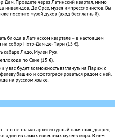
ер Дам. Проедете через Латинский квартал, мимо
а инвалидов, Де Орсе, музея импрессионистов. Вы
также посетите музей духов (вход бесплатный).
ать блюда в Латинском квартале – в настоящем
 на собор Нотр-Дам-де-Пари (15 €).
ть кабаре Лидо, Мулен Руж.
еплоходе по Сене (15 €).
ии у вас будет возможность взглянуть на Париж с
йфелеву башню и сфотографироваться рядом с ней,
гида на русском языке.
вр - это не только архитектурный памятник, дворец
же один из самых известных музеев мира. В нем