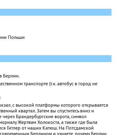
ории Польши
в Берлин.
ственном транспорте (т.к. автобус в город не
.
окзал, с высокой платформы которого открывается
твенный квартал. Затем вы спуститесь вниз и
е через Брандербургские ворота, символ
ориалу Жертвам Холокоста, а также где была
лся Гитлер от наших Катюш. На Потсдамской
 современным Берлином и узнаете, почему Берлин