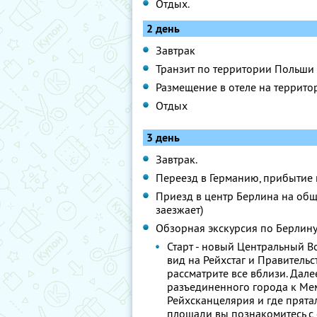
Отдых.
2 день
Завтрак
Транзит по территории Польши
Размещение в отеле на террит
Отдых
3 день
Завтрак.
Переезд в Германию, прибытие 
Приезд в центр Берлина на обще
заезжает)
Обзорная экскурсия по Берлину
Старт - новый Центральный В
вид на Рейхстаг и Правительс
рассматрите все вблизи. Дале
разъединенного города к Мем
Рейхсканцелярия и где прята
площади вы познакомитесь с