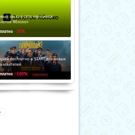
вый заказ в сети магазинов
олотое Яблоко»
сплатно
-20%
дней бесплатно в START для новых
льзователей
сплатно
-100%
ы