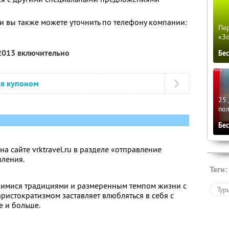
 вы также можете уточнить по телефону компании:
Пер
«З
 2013 включительно
Бе
ся купоном
25 
по
Бе
на сайте vrktravel.ru в разделе «отправление
вления.
Теги:
вшимися традициями и размеренным темпом жизни с
Тур
ристократизмом заставляет влюбляться в себя с
 и больше.