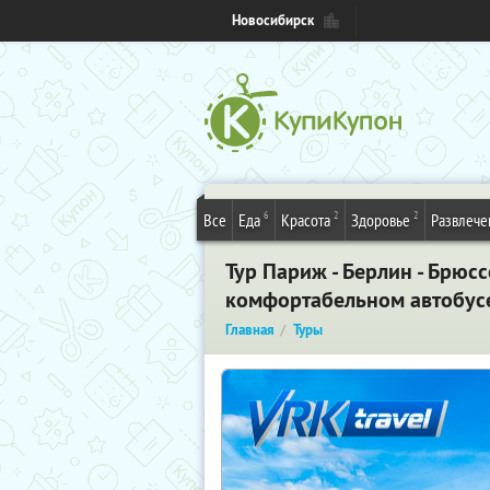
Новосибирск
6
2
2
Все
Еда
Красота
Здоровье
Развлече
Тур Париж - Берлин - Брюсс
комфортабельном автобусе,
Главная
Туры