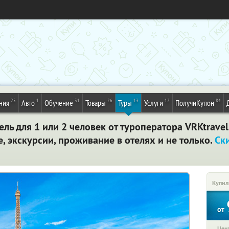
25
1
31
26
13
12
84
ния
Авто
Обучение
Товары
Туры
Услуги
ПолучиКупон
ель для 1 или 2 человек от туроператора VRKtravel
 экскурсии, проживание в отелях и не только.
Ск
Купил
от
Цена