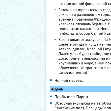
не стал второй финансовой 
Затем вы отправитесь по след
о жизни в разделенном город
времена правления Фридриха
красивая площадь Берлина Ж
гениальные памятники, Немец
Гумбольдта, Собор Святой Ядв
Заканчивается экскурсия на 
узнаете откуда и когда начи
Александрплац, Красной Рату
Далее у вас будет свободное
достопримечательностями и п
крупнейших в мире, в нём по
общественный транспорт в п
самостоятельно)
Ночной переезд.
4 день
Прибытие в Париж.
Обзорная экскурсия на автобусе
Елисейские поля, Площадь Согл