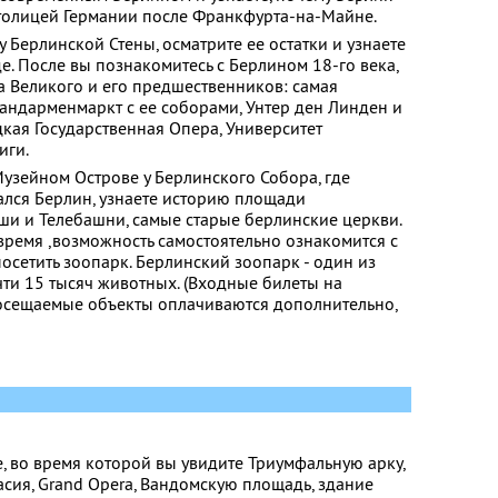
столицей Германии после Франкфурта-на-Майне.
у Берлинской Стены, осматрите ее остатки и узнаете
е. После вы познакомитесь с Берлином 18-го века,
 Великого и его предшественников: самая
андарменмаркт с ее соборами, Унтер ден Линден и
кая Государственная Опера, Университет
иги.
Музейном Острове у Берлинского Собора, где
нался Берлин, узнаете историю площади
ши и Телебашни, самые старые берлинские церкви.
 время ,возможность самостоятельно ознакомится с
осетить зоопарк. Берлинский зоопарк - один из
чти 15 тысяч животных. (Входные билеты на
осещаемые объекты оплачиваются дополнительно,
, во время которой вы увидите Триумфальную арку,
асия, Grand Opera, Вандомскую площадь, здание