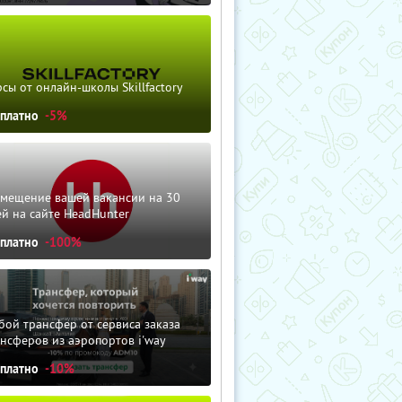
сы от онлайн-школы Skillfactory
сплатно
-5%
змещение вашей вакансии на 30
й на сайте HeadHunter
сплатно
-100%
ой трансфер от сервиса заказа
нсферов из аэропортов i'way
сплатно
-10%