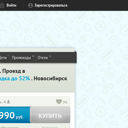
Войти
Зарегистрироваться
7
48
16
Дети
Промокоды
Отели
. Проезд в
идка до 52%
. Новосибирск
4
(0)
и:
990
КУПИТЬ
руб.
 без скидки: