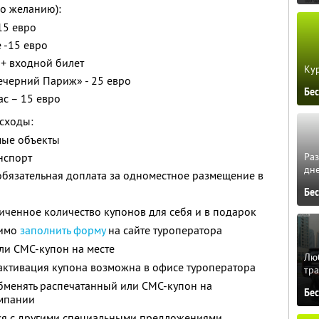
о желанию):
15 евро
 -15 евро
о + входной билет
Кур
ечерний Париж» - 25 евро
Бе
с – 15 евро
сходы:
мые объекты
Ра
нспорт
дне
 обязательная доплата за одноместное размещение в
Бе
ченное количество купонов для себя и в подарок
димо
заполнить форму
на сайте туроператора
ли СМС-купон на месте
Люб
активация купона возможна в офисе туроператора
тра
менять распечатанный или СМС-купон на
Бе
омпании
тся с другими специальными предложениями