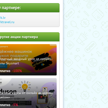
 партнере:
rk.lv
rktravel.ru
ругие акции партнера
сплатный вводный урок от онлайн-
олы Skysmart
сплатно
-100%
зличные курсы от онлайн-академии
дюсон»
сплатно
-5%