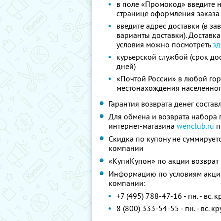
в поле «Промокод» введите н
странице оформления заказа 
введите адрес доставки (в з
варианты доставки). Доставк
условия можно посмотреть
зд
курьерской службой (срок дос
дней)
«Почтой России» в любой гор
местонахождения населенного
Гарантия возврата денег состав
Для обмена и возврата набора 
интернет-магазина
wenclub.ru
п
Скидка по купону не суммируе
компании
«КупиКупон» по акции возврат
Информацию по условиям акции
компании:
+7 (495) 788-47-16 - пн. - вс
8 (800) 333-54-55 - пн. - вс. 