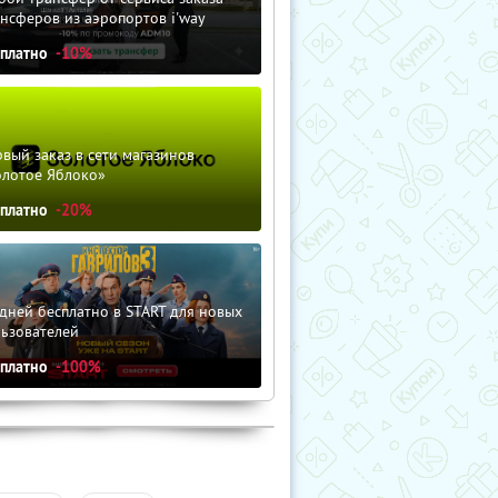
нсферов из аэропортов i'way
сплатно
-10%
вый заказ в сети магазинов
олотое Яблоко»
сплатно
-20%
дней бесплатно в START для новых
льзователей
сплатно
-100%