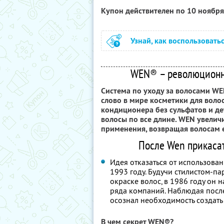
Купон действителен по 10 ноябр
Узнай, как воспользовать
WEN® – революционно
Система по уходу за волосами WE
слово в мире косметики для вол
кондиционера без сульфатов и де
волосы по все длине. WEN увеличи
применения, возвращая волосам е
После Wen прикасат
Идея отказаться от использова
1993 году. Будучи стилистом-па
окраске волос, в 1986 году он 
ряда компаний. Наблюдая посл
осознал необходимость создать
В чем секрет WEN®?