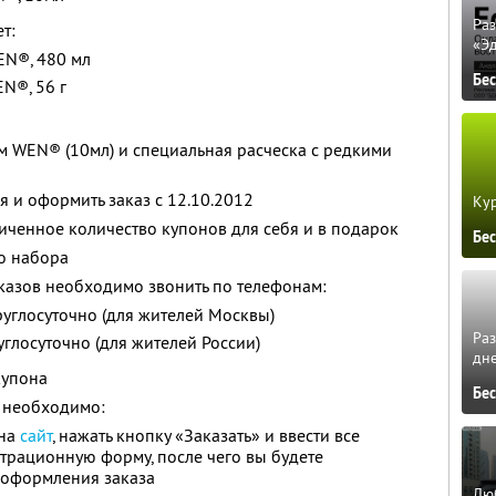
Ра
т:
«Э
N®, 480 мл
Бе
N®, 56 г
 WEN® (10мл) и специальная расческа с редкими
 и оформить заказ с 12.10.2012
Кур
ченное количество купонов для себя и в подарок
Бе
го набора
казов необходимо звонить по телефонам:
. круглосуточно (для жителей Москвы)
Ра
круглосуточно (для жителей России)
дне
купона
Бе
 необходимо:
 на
сайт
, нажать кнопку «Заказать» и ввести все
трационную форму, после чего вы будете
 оформления заказа
Люб