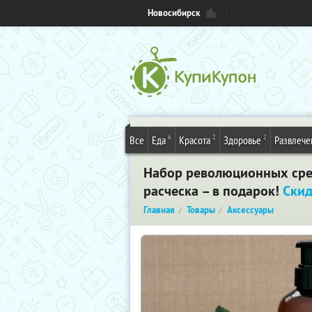
Новосибирск
6
2
2
Все
Еда
Красота
Здоровье
Развлече
Набор революционных сред
расческа – в подарок!
Ски
Главная
Товары
Аксессуары