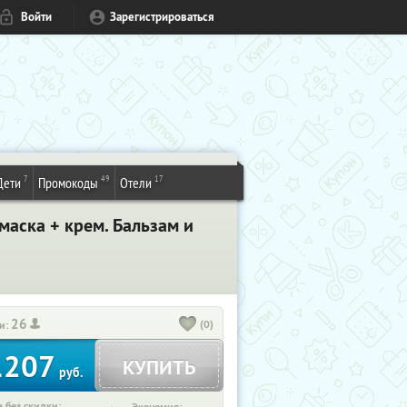
Войти
Зарегистрироваться
7
49
17
Дети
Промокоды
Отели
аска + крем. Бальзам и
26
(0)
и:
1207
КУПИТЬ
руб.
 без скидки: