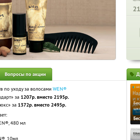
2
Вопросы по акции
Д
 по уходу за волосами
WEN®
ндарт» за
1207р. вместо 2195р.
Бе
юкс» за
1372р. вместо 2495р.
шк
ет:
Бе
N®, 480 мл
N®, 10мл