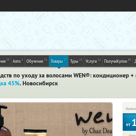
25
1
31
27
13
12
85
ния
Авто
Обучение
Товары
Туры
Услуги
ПолучиКупон
ств по уходу за волосами WEN®: кондиционер + м
дка 45%
. Новосибирск
Купил
от
Цена