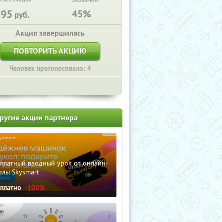
Экономия:
195
45%
руб.
Акция завершилась
ПОВТОРИТЬ АКЦИЮ
Человек проголосовало: 4
ругие акции партнера
сплатный вводный урок от онлайн-
олы Skysmart
сплатно
-100%