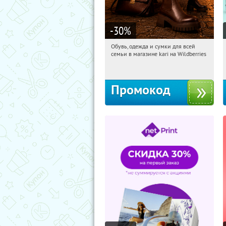
-30
%
Обувь, одежда и сумки для всей
17:52:39
Получили:
30
семьи в магазине kari на Wildberries
Россия
Промокод