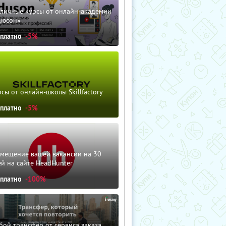
зличные курсы от онлайн-академии
дюсон»
сплатно
-5%
сы от онлайн-школы Skillfactory
сплатно
-5%
змещение вашей вакансии на 30
й на сайте HeadHunter
сплатно
-100%
ой трансфер от сервиса заказа