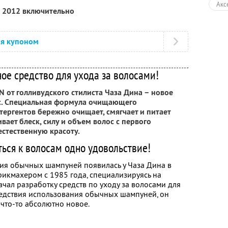
Акс
я 2012 включительно
ся купоном
е средство для ухода за волосами!
N от голливудского стилиста Чаза Дина – новое
ос. Специальная формула очищающего
тергентов бережно очищает, смягчает и питает
вает блеск, силу и объем волос с первого
стественную красоту.
ься к волосам одно удовольствие!
ния обычных шампуней появилась у Чаза Дина в
рикмахером с 1985 года, специализируясь на
начал разработку средств по уходу за волосами для
едствия использования обычных шампуней, он
 что-то абсолютно новое.