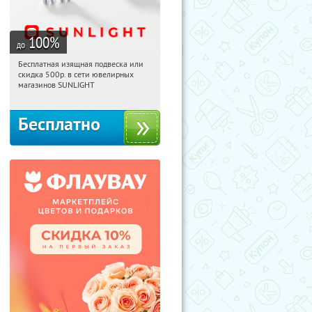
100
%
до
Бесплатная изящная подвеска или
17:52:39
Получили:
73
скидка 500р. в сети ювелирных
Россия
магазинов SUNLIGHT
Бесплатно