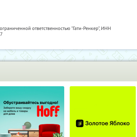
и
 ограниченной ответственностью "Гати-Ренкер",
ИНН
57