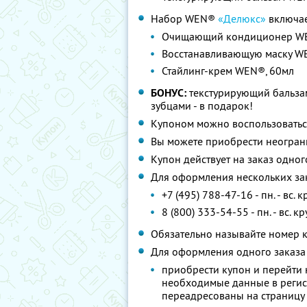
Набор WEN®
«Делюкс»
включае
Очищающий кондиционер WE
Восстанавливающую маску WE
Стайлинг-крем WEN®, 60мл
БОНУС:
текстурирующий бальзам
зубцами - в подарок!
Купоном можно воспользоваться
Вы можете приобрести неограни
Купон действует на заказ одно
Для оформления нескольких за
+7 (495) 788-47-16 - пн. - вс
8 (800) 333-54-55 - пн. - вс. 
Обязательно называйте номер 
Для оформления одного заказа
приобрести купон и перейти
необходимые данные в регис
переадресованы на страницу