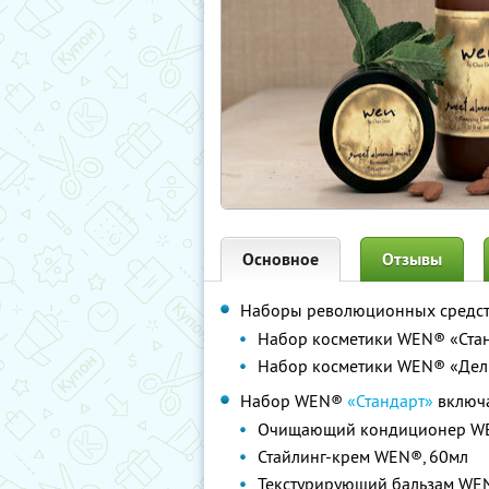
Основное
Отзывы
Наборы революционных средств
Набор косметики WEN® «Ста
Набор косметики WEN® «Дел
Набор WEN®
«Стандарт»
включа
Очищающий кондиционер WE
Стайлинг-крем WEN®, 60мл
Текстурирующий бальзам WE