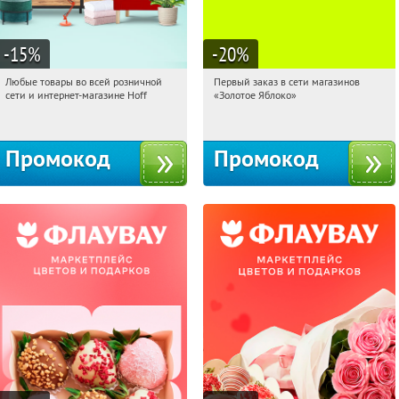
-15
%
-20
%
Любые товары во всей розничной
Первый заказ в сети магазинов
17:52:39
Получили:
83
17:52:39
Получи первым!
сети и интернет-магазине Hoff
«Золотое Яблоко»
Москва, 1-й Волоколамский проезд,
Россия
10с1
Промокод
Промокод