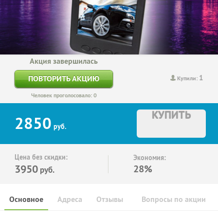
Акция завершилась
1
ПОВТОРИТЬ АКЦИЮ
Купили:
Человек проголосовало: 0
КУПИТЬ
2850
руб.
Цена без скидки:
Экономия:
3950
28%
руб.
Основное
Адреса
Отзывы
Вопросы по акции