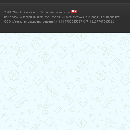
2010-2026 © КупиКупон. Все права защищены.
Все права на товарный знак "КупиКупон" и на сайт www.kupikupon.ru принадлежат
OOO «Агентство цифровых решений» ИНН 7705523387, ОГРН 1127747063212