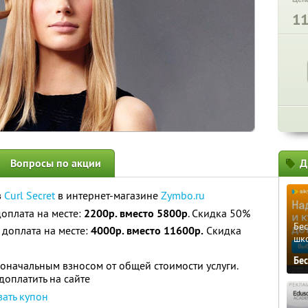
1
Вопросы по акции
Д
в
Curl Secret
в интернет-магазине
Zymbo.ru
 доплата на месте:
2200р. вместо 5800р
. Скидка 50%
Бе
и доплата на месте:
4000р. вместо 11600р.
Скидка
шк
Бе
оначальным взносом от общей стоимости услуги.
оплатить на сайте
вать купон