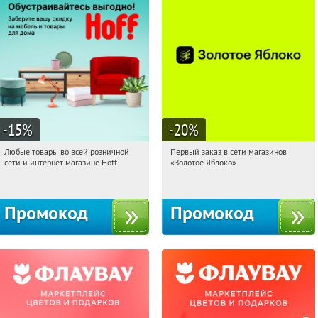
-15
%
-20
%
Любые товары во всей розничной
Первый заказ в сети магазинов
21:44:19
Получили:
83
21:44:19
Получи первым!
сети и интернет-магазине Hoff
«Золотое Яблоко»
Москва, 1-й Волоколамский проезд,
Россия
10с1
Промокод
Промокод