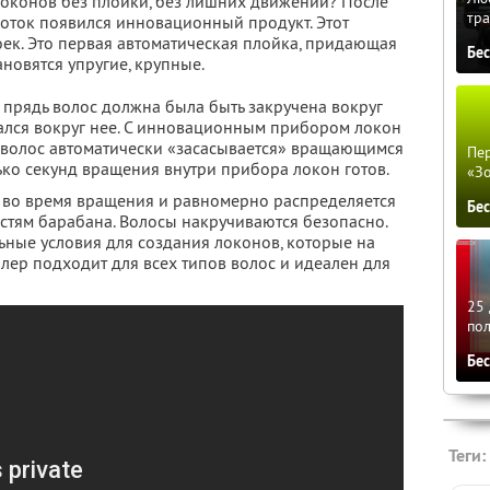
 локонов без плойки, без лишних движений? После
тра
боток появился инновационный продукт. Этот
оек. Это первая автоматическая плойка, придающая
Бе
новятся упругие, крупные.
 прядь волос должна была быть закручена вокруг
ался вокруг нее. С инновационным прибором локон
ь волос автоматически «засасывается» вращающимся
Пер
ько секунд вращения внутри прибора локон готов.
«З
 во время вращения и равномерно распределяется
Бе
тям барабана. Волосы накручиваются безопасно.
ьные условия для создания локонов, которые на
лер подходит для всех типов волос и идеален для
25 
по
Бе
Теги: