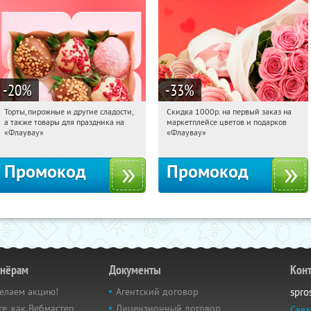
-20
%
-33
%
Торты, пирожные и другие сладости,
Скидка 1000р. на первый заказ на
21:44:19
Получили:
6
21:44:19
Получили:
18
а также товары для праздника на
маркетплейсе цветов и подарков
Россия
Россия
«Флаувау»
«Флаувау»
Промокод
Промокод
тнёрам
Документы
Кон
елаем акцию!
Агентский договор
spro
е, как Вебмастер
Лицензионный договор
Связ