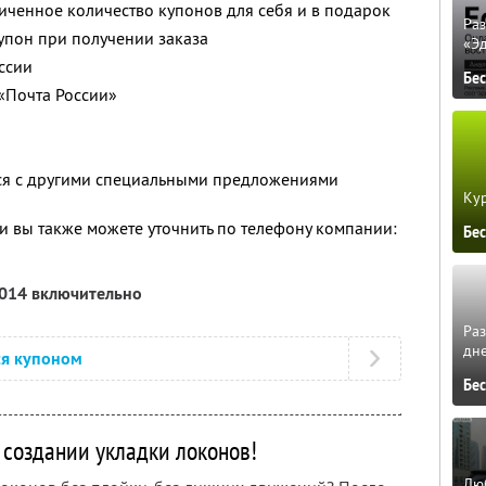
ченное количество купонов для себя и в подарок
Ра
упон при получении заказа
«Э
ссии
Бе
«Почта России»
тся с другими специальными предложениями
Кур
 вы также можете уточнить по телефону компании:
Бе
2014 включительно
Ра
дне
ся купоном
Бе
 создании укладки локонов!
Люб