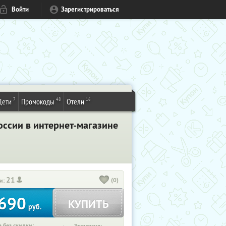
Войти
Зарегистрироваться
7
48
16
Дети
Промокоды
Отели
оссии в интернет-магазине
21
(0)
и:
690
КУПИТЬ
руб.
 без скидки: