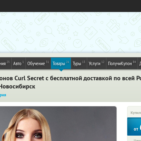
25
1
31
26
13
12
84
ния
Авто
Обучение
Товары
Туры
Услуги
ПолучиКупон
нов Curl Secret с бесплатной доставкой по всей Р
 Новосибирск
рия
Купил
от
Цена