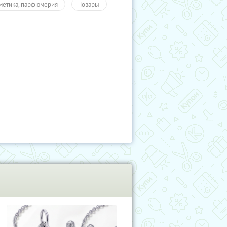
метика, парфюмерия
Товары