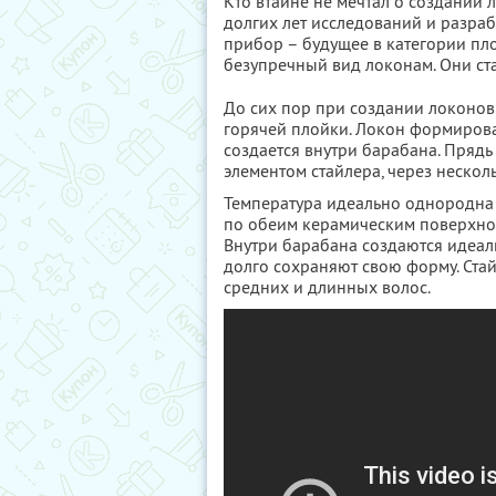
Кто втайне не мечтал о создании
долгих лет исследований и разра
прибор – будущее в категории пл
безупречный вид локонам. Они ста
До сих пор при создании локонов
горячей плойки. Локон формиров
создается внутри барабана. Пряд
элементом стайлера, через нескол
Температура идеально однородна
по обеим керамическим поверхнос
Внутри барабана создаются идеал
долго сохраняют свою форму. Стай
средних и длинных волос.