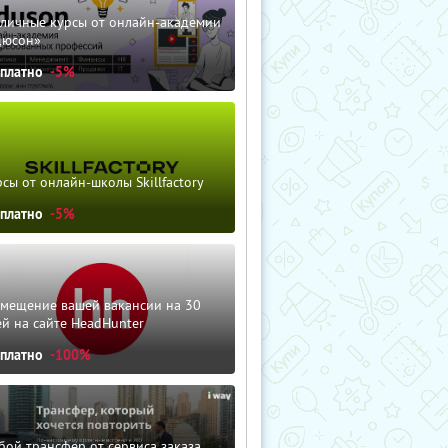
зличные курсы от онлайн-академии
дюсон»
сплатно
-5%
сы от онлайн-школы Skillfactory
сплатно
-5%
змещение вашей вакансии на 30
й на сайте HeadHunter
сплатно
-100%
ой трансфер от сервиса заказа