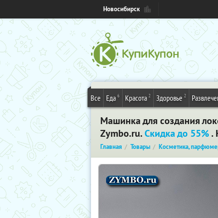
Новосибирск
6
2
2
Все
Еда
Красота
Здоровье
Развлече
Машинка для создания локо
Zymbo.ru.
Скидка до 55%
.
Главная
Товары
Косметика, парфюме