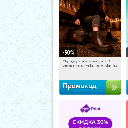
-30
%
Обувь, одежда и сумки для всей
21:44:19
Получи первым!
семьи в магазине kari на Wildberries
Россия
Промокод