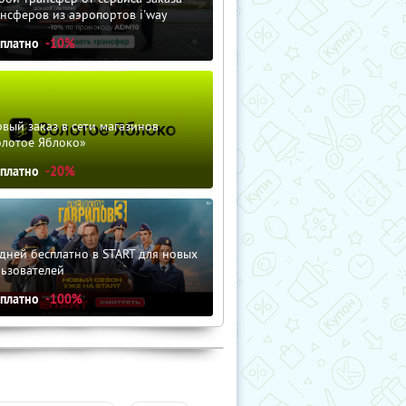
нсферов из аэропортов i'way
сплатно
-10%
вый заказ в сети магазинов
олотое Яблоко»
сплатно
-20%
дней бесплатно в START для новых
льзователей
сплатно
-100%