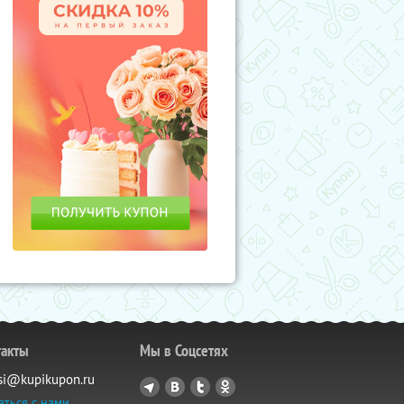
такты
Мы в Соцсетях
si@kupikupon.ru
аться с нами