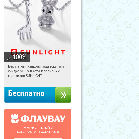
100
%
до
Бесплатная изящная подвеска или
21:44:19
Получили:
73
скидка 500р. в сети ювелирных
Россия
магазинов SUNLIGHT
Бесплатно