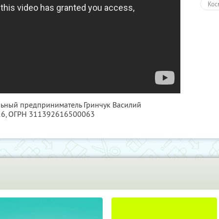
Кос
льный предприниматель Гринчук Василий
16
, ОГРН 311392616500063