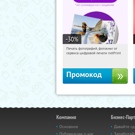
-30
%
Печать фотографий, фотокниг от
21:44:19
Получили:
4
сервиса цифровой печати netPrint
Россия
Промокод
Компания
Бизнес-Пар
Основное
Давайте сд
Публикации о нас
Заработайт