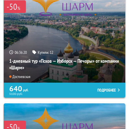
-50
%
06:36:19
Купили:
12
1-дневный тур «Псков — Изборск — Печоры» от компании
«Шарм»
Достоевская
640
ПОДРОБНЕЕ
руб.
5100
руб.
-50
%