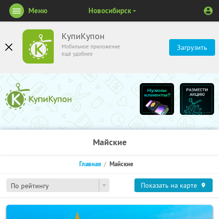
Меню
Новосибирск
КупиКупон
Мобильное приложение
Загрузить
ещё удобнее
Майские
Главная
Майские
Показать на карте
По рейтингу