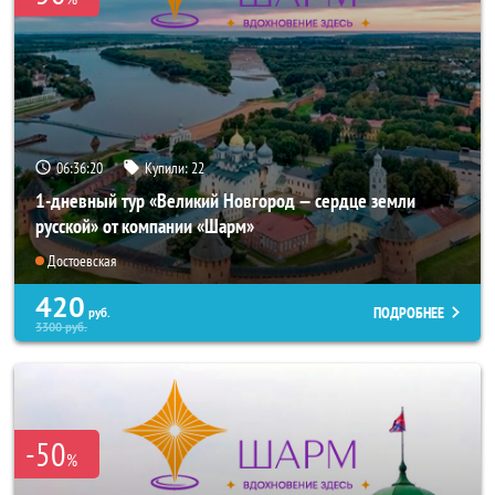
06:36:19
Купили:
22
1-дневный тур «Великий Новгород — сердце земли
русской» от компании «Шарм»
Достоевская
420
ПОДРОБНЕЕ
руб.
3300
руб.
-50
%