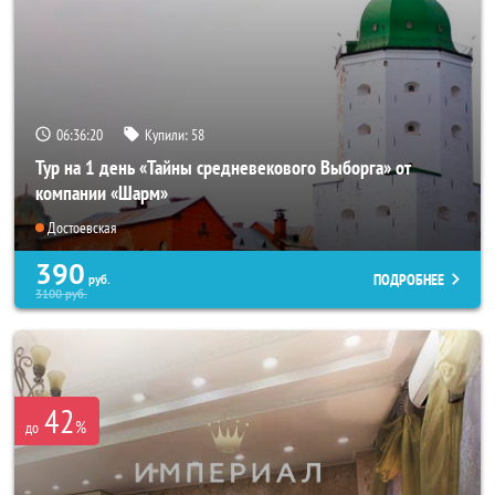
06:36:19
Купили:
58
Тур на 1 день «Тайны средневекового Выборга» от
компании «Шарм»
Достоевская
390
ПОДРОБНЕЕ
руб.
3100
руб.
42
%
до