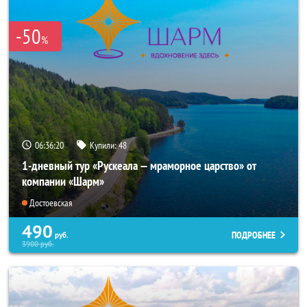
-50
%
06:36:19
Купили:
48
1-дневный тур «Рускеала — мраморное царство» от
компании «Шарм»
Достоевская
490
ПОДРОБНЕЕ
руб.
3900
руб.