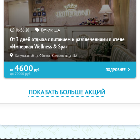
06:36:19
Купили:
114
От 3 дней отдыха с питанием и развлечениями в отеле
«Империал Wellness & Spa»
Калужская обл., г. Обнинск, Киевское ш., д. 11А
4600
ПОДРОБНЕЕ
от
руб.
до
79000
руб.
ПОКАЗАТЬ БОЛЬШЕ АКЦИЙ