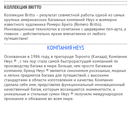
КОЛЛЕКЦИЯ BRITTO
Коллекция Britto – результат совместной работы одной из самых
крупных американских багажных компаний Heys и всемирно
известного художника Ромеро Брито (Romero Britto).
Инновационные технологии в сочетании с шедеврами поп-арта, а
главное – действительно яркие впечатления от любого
путешествия!
КОМПАНИЯ HEYS
Основанная в 1986 году, в пригороде Торонто (Канада), Компания
Heys ® , с тех пор стала самой быстрорастущей компанией по
производству багажа в мире. Больше, чем просто багажная
компания, бренд Heys ® является синонимом роскошных, модных
и легких предметов багажа для путешествий, с высокими
стандартами в области изготовления и качества. Компания
сделала себе имя, представляя функциональный инновационный
качественный багаж, которым восхищаются знаменитости, а
уникальные и стильные сумки Heys ® получили международное
признание и обожание во всем мире.