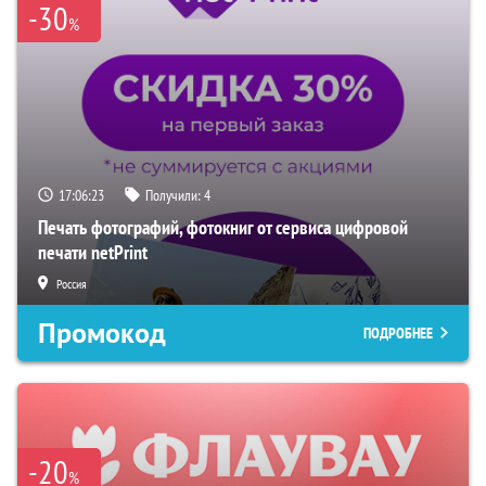
-30
%
17:06:22
Получили:
4
Печать фотографий, фотокниг от сервиса цифровой
печати netPrint
Россия
Промокод
ПОДРОБНЕЕ
-20
%