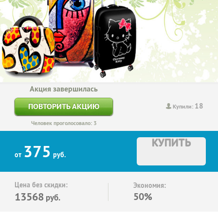
Акция завершилась
18
ПОВТОРИТЬ АКЦИЮ
Купили:
Человек проголосовало: 3
КУПИТЬ
375
от
руб.
Цена без скидки:
Экономия:
13568
50%
руб.