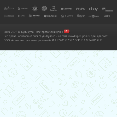
2010-2026 © КупиКупон. Все права защищены.
Все права на товарный знак "КупиКупон" и на сайт www.kupikupon.ru принадлежат
OOO «Агентство цифровых решений» ИНН 7705523387, ОГРН 1127747063212