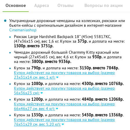
Основное
Адреса
Отзывы
Вопросы по акции
Ультрамодные дорожные чемоданы на колесиках, рюкзаки или
бьюти-кейсы с оригинальным дизайном в интернет-магазине
Cinemaniashop
Рюкзак Large Hardshell Backpack 18" (45см) 55817KC,
(47x36x15 см), вес 1,6 кг. Купон за
375р.
и доплата на месте:
1500р. вместо 3751р.
Чемодан дорожный большой Charmmy Kitty красный или
черный (27x45x65 см), вес 4,6 кг. Купон за
930р.
и доплата
на месте:
3800р. вместо 9336р.
Купон за
790р.
и доплата на месте:
3150р. вместо 7848р.
Купон действует на покупку товаров на выбор (размер
23x31x14 см, вес 1 кг):
Купон за
1080р.
и доплата на месте:
4300р. вместо 10768р.
Купон действует на покупку товаров на выбор (размер
56x36x23 см):
Купон за
1200р.
и доплата на месте:
4840р. вместо 12068р.
Купон действует на покупку товаров на выбор (размер
66x46x27 см, вес 4 кг):
Купон за
1350р.
и доплата на месте:
5450р. вместо 13568р
.
Купон действует на покупку товаров на выбор (размер
76x51x29 см, вес 5.20 кг):