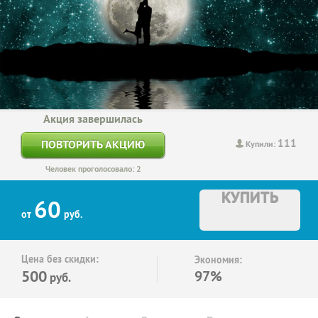
Акция завершилась
111
ПОВТОРИТЬ АКЦИЮ
Купили:
Человек проголосовало: 2
КУПИТЬ
60
от
руб.
Цена без скидки:
Экономия:
500
97%
руб.