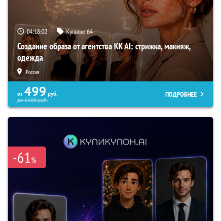
04:18:01
Купили:
64
Создание образа от агентства KK AI: стрижка, макияж,
одежда
Россия
499
ПОДРОБНЕЕ
от
руб.
до
6400
руб.
-61
%