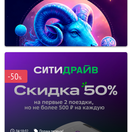
-50
%
04:18:01
Получи первым!