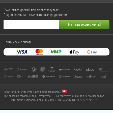
Сэкономьте до 90% при любых покупках
Подпишитесь на самые выгодные предложения
Принимаем к оплате:
2010-2026 © КупиКупон. Все права защищены.
Все права на товарный знак "КупиКупон" и на сайт www.kupikupon.ru принадлежат
OOO «Агентство цифровых решений» ИНН 7705523387, ОГРН 1127747063212