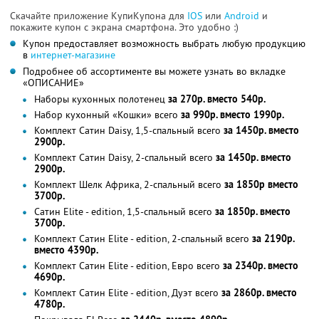
Скачайте приложение КупиКупона для
IOS
или
Android
и
покажите купон с экрана смартфона. Это удобно :)
Купон предоставляет возможность выбрать любую продукцию
в
интернет-магазине
Подробнее об ассортименте вы можете узнать во вкладке
«ОПИСАНИЕ»
Наборы кухонных полотенец
за 270р. вместо 540р.
Набор кухонный «Кошки» всего
за 990р. вместо 1990р.
Комплект Сатин Daisy, 1,5-спальный всего
за 1450р. вместо
2900р.
Комплект Сатин Daisy, 2-спальный всего
за 1450р. вместо
2900р.
Комплект Шелк Африка, 2-спальный всего
за 1850р вместо
3700р.
Сатин Elite - edition, 1,5-спальный всего
за 1850р. вместо
3700р.
Комплект Сатин Elite - edition, 2-спальный всего
за 2190р.
вместо 4390р.
Комплект Сатин Elite - edition, Евро всего
за 2340р. вместо
4690р.
Комплект Сатин Elite - edition, Дуэт всего
за 2860р. вместо
4780р.