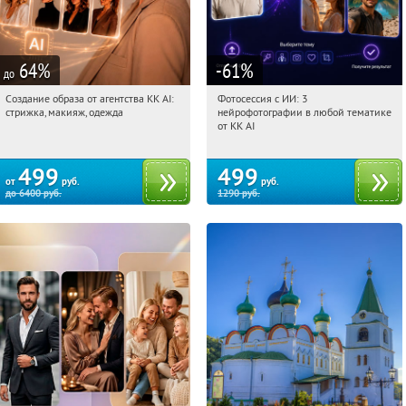
64
%
-61
%
до
Создание образа от агентства KK AI:
Фотосессия с ИИ: 3
23:48:01
Купили:
64
23:48:01
Купили:
81
стрижка, макияж, одежда
нейрофотографии в любой тематике
Россия
Россия
от KK AI
499
499
от
руб.
руб.
до
6400
руб.
1290
руб.