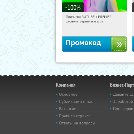
-100
%
Подписка RUTUBE + PREMIER:
23:48:01
Получили:
3
фильмы, сериалы и шоу
Россия
Промокод
Компания
Бизнес-Пар
Основное
Давайте сд
Публикации о нас
Заработайт
Вакансии
Прошедши
Правила сервиса
Ответы на вопросы