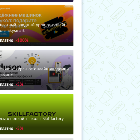
сплатный вводный урок от онлайн-
олы Skysmart
сплатно
-100%
зличные курсы от онлайн-академии
дюсон»
сплатно
-5%
сы от онлайн-школы Skillfactory
сплатно
-5%