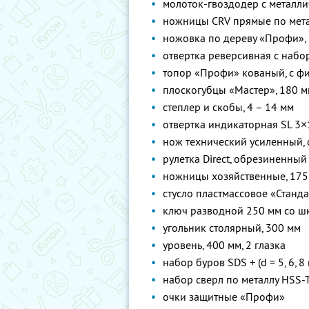
молоток-гвоздодер с металли
ножницы CRV прямые по мет
ножовка по дереву «Профи», 3
отвертка реверсивная с набор
топор «Профи» кованый, с ф
плоскогубцы «Мастер», 180 
степлер и скобы, 4 – 14 мм
отвертка индикаторная SL 3
нож технический усиленный, 
рулетка Direct, обрезиненный 
ножницы хозяйственные, 175
стусло пластмассовое «Стандар
ключ разводной 250 мм со ш
угольник столярный, 300 мм
уровень, 400 мм, 2 глазка
набор буров SDS + (d = 5, 6, 8 
набор сверл по металлу HSS-TI
очки защитные «Профи»