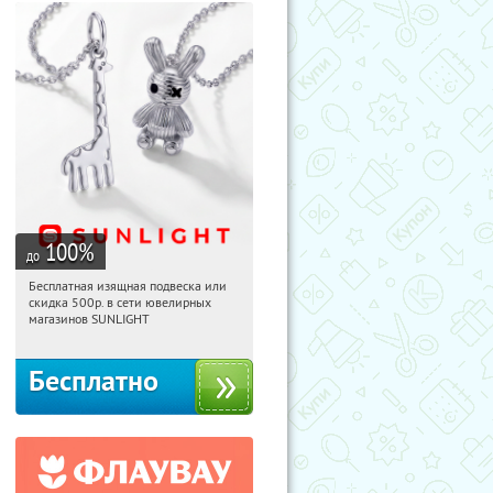
100
%
до
Бесплатная изящная подвеска или
09:12:24
Получили:
74
скидка 500р. в сети ювелирных
Россия
магазинов SUNLIGHT
Бесплатно