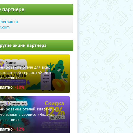
 партнере:
iberbau.ru
k.com
ругие акции партнера
нирование отеля для всех
ьзователей сервиса «Яндекс
тешествия»
сплатно
-10%
нирование отелей, квартир и
го жилья в сервисе «Яндекс
тешествия»
сплатно
-12%