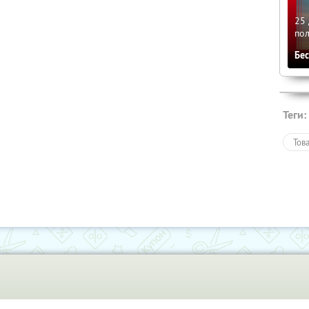
25 
по
Бе
Теги:
Тов