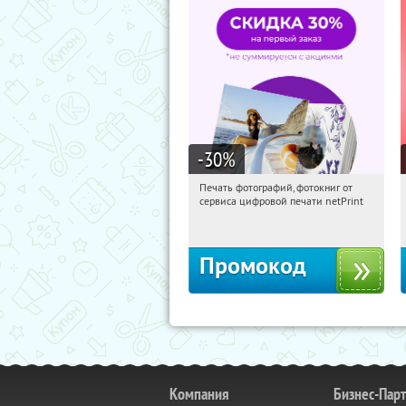
-30
%
Печать фотографий, фотокниг от
09:12:24
Получили:
4
сервиса цифровой печати netPrint
Россия
Промокод
Компания
Бизнес-Пар