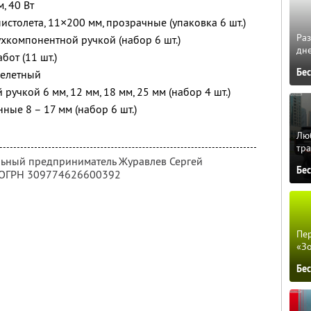
, 40 Вт
столета, 11×200 мм, прозрачные (упаковка 6 шт.)
Ра
хкомпонентной ручкой (набор 6 шт.)
дне
бот (11 шт.)
Бе
скелетный
ручкой 6 мм, 12 мм, 18 мм, 25 мм (набор 4 шт.)
ые 8 – 17 мм (набор 6 шт.)
Люб
тра
льный предприниматель Журавлев Сергей
Бе
 ОГРН 309774626600392
Пер
«З
Бе