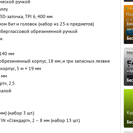
ческой ручкой
аллу
D-заточка, TPI 6, 400 мм
Бе
ом бит и головок (набор из 23-х предметов)
шк
иберглассовой обрезиненной ручкой
Бе
мм
×140 мм
обрезиненный корпус, 18 мм, и три запасных лезвия
Ра
корпус, 5 м × 19 мм
«Э
 мм
Бе
т», 2,5
калой
Кур
мм) (набор 3 шт.)
N «Стандарт», 2 – 8 мм (набор 13 шт.)
Бе