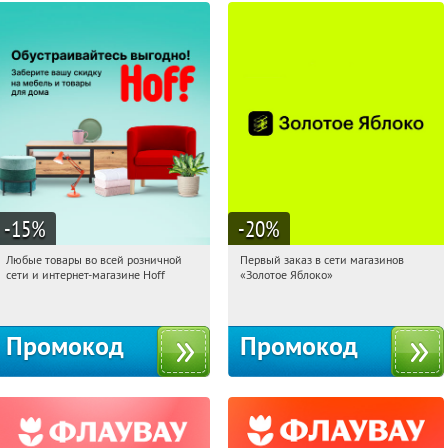
-15
%
-20
%
Любые товары во всей розничной
Первый заказ в сети магазинов
09:12:24
Получили:
83
09:12:24
Получи первым!
сети и интернет-магазине Hoff
«Золотое Яблоко»
Москва, 1-й Волоколамский проезд,
Россия
10с1
Промокод
Промокод