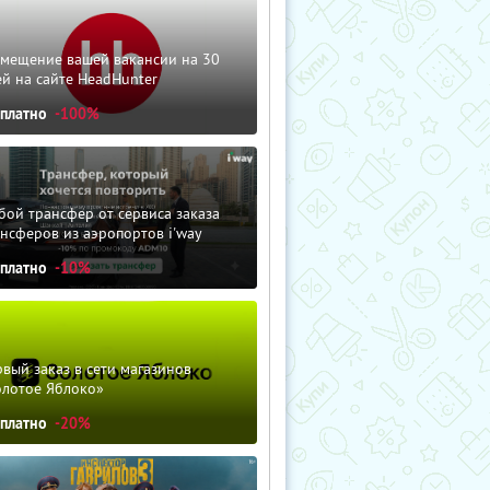
змещение вашей вакансии на 30
й на сайте HeadHunter
сплатно
-100%
ой трансфер от сервиса заказа
нсферов из аэропортов i'way
сплатно
-10%
вый заказ в сети магазинов
олотое Яблоко»
сплатно
-20%