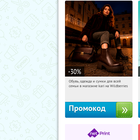
-30
%
Обувь, одежда и сумки для всей
09:12:24
Получили:
32
семьи в магазине kari на Wildberries
Россия
Промокод