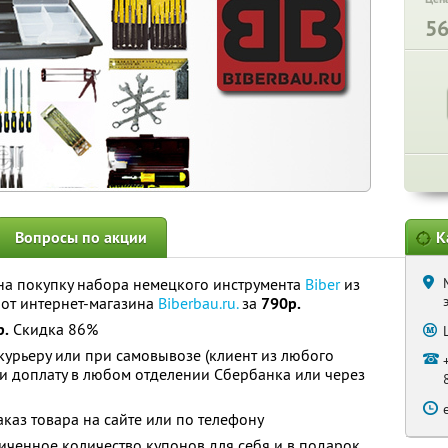
5
Вопросы по акции
К
на покупку набора немецкого инструмента
Biber
из
 от интернет-магазина
Biberbau.ru.
за
790р.
р.
Скидка 86%
курьеру или при самовывозе (клиент из любого
и доплату в любом отделении Сбербанка или через
аз товара на сайте или по телефону
ченное количество купонов для себя и в подарок