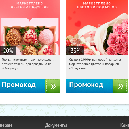
-20
%
-33
%
Торты, пирожные и другие сладости,
Скидка 1000р. на первый заказ на
09:12:24
Получили:
6
09:12:24
Получили:
18
а также товары для праздника на
маркетплейсе цветов и подарков
Россия
Россия
«Флаувау»
«Флаувау»
Промокод
Промокод
тнёрам
Документы
Кон