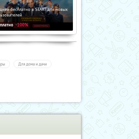
дней бесплатно в START для новых
льзователей
сплатно
-100%
ары
Для дома и дачи