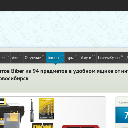
25
1
31
27
13
12
84
ния
Авто
Обучение
Товары
Туры
Услуги
ПолучиКупон
тов Biber из 94 предметов в удобном ящике от ин
Новосибирск
Купил
Цена