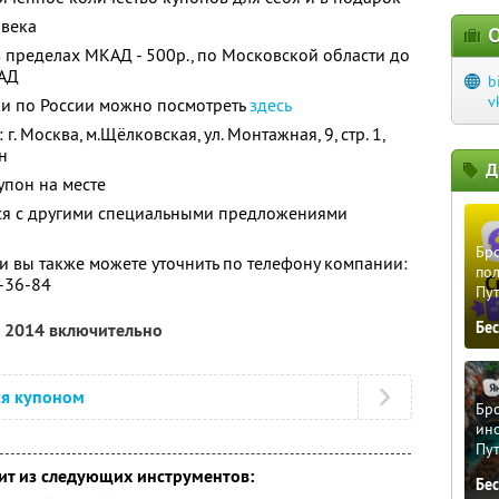
овека
О
в пределах МКАД - 500р., по Московской области до
КАД
b
v
ки по России можно посмотреть
здесь
. Москва, м.Щёлковская, ул. Монтажная, 9, стр. 1,
н
Д
упон на месте
тся с другими специальными предложениями
Бро
 вы также можете уточнить по телефону компании:
пол
8-36-84
Пу
Бе
а 2014 включительно
ся купоном
Бро
ино
Пу
ит из следующих инструментов:
Бе