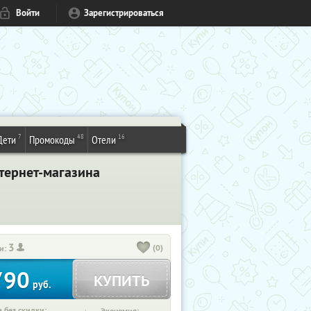
Войти
Зарегистрироваться
7
48
16
Дети
Промокоды
Отели
тернет-магазина
3
(0)
и:
790
КУПИТЬ
руб.
 без скидки: