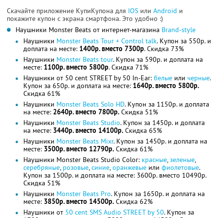
Скачайте приложение КупиКупона для
IOS
или
Android
и
покажите купон с экрана смартфона. Это удобно :)
Наушники Monster Beats от интернет-магазина
Brand-style
Наушники
Monster Beats Tour + Control talk
. Купон за 550р. и
доплата на месте:
1400р. вместо 7300р
. Скидка 73%
Наушники
Monster Beats tour
. Купон за 590р. и доплата на
месте:
1100р. вместо 5800р
. Скидка 71%
Наушники от 50 cent STREET by 50 In-Ear:
белые
или
черные
.
Купон за 650р. и доплата на месте:
1640р. вместо 5800р.
Скидка 61%
Наушники
Monster Beats Solo HD
. Купон за 1150р. и доплата
на месте:
2640р. вместо 7800р.
Скидка 51%
Наушники
Monster Beats Studio
. Купон за 1450р. и доплата
на месте:
3440р. вместо 14100р.
Скидка 65%
Наушники
Monster Beats Mixr
. Купон за 1450р. и доплата на
месте:
3500р. вместо 12790р.
Скидка 61%
Наушники Monster Beats Studio Color:
красные
,
зеленые
,
серебряные
,
розовые
,
синие
,
оранжевые
или
фиолетовые
.
Купон за 1500р. и доплата на месте: 3600р. вместо 10490р.
Скидка 51%
Наушники
Monster Beats Pro
. Купон за 1650р. и доплата на
месте:
3850р. вместо 14500р.
Скидка 62%
Наушники от
50 cent SMS Audio STREET by 50
. Купон за