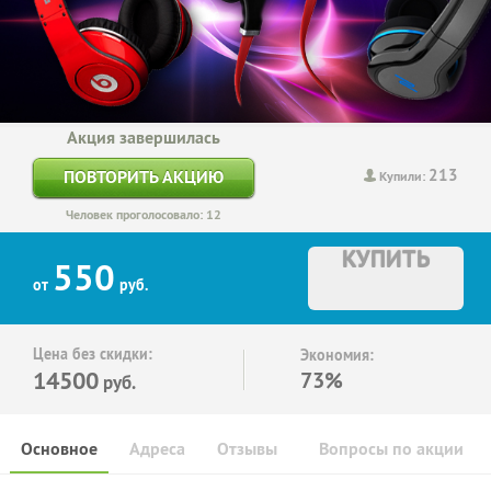
Акция завершилась
213
ПОВТОРИТЬ АКЦИЮ
Купили:
Человек проголосовало: 12
КУПИТЬ
550
от
руб.
Цена без скидки:
Экономия:
14500
73%
руб.
Основное
Адреса
Отзывы
Вопросы по акции