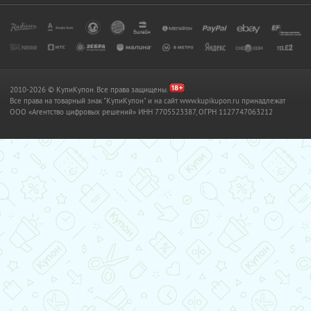
2010-2026 © КупиКупон. Все права защищены.
Все права на товарный знак "КупиКупон" и на сайт www.kupikupon.ru принадлежат
OOO «Агентство цифровых решений» ИНН 7705523387, ОГРН 1127747063212