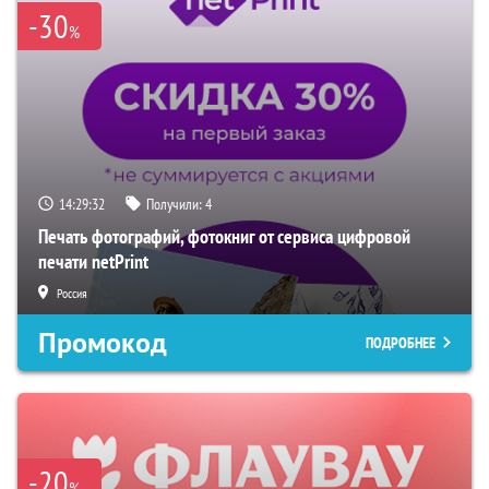
-30
%
14:29:31
Получили:
4
Печать фотографий, фотокниг от сервиса цифровой
печати netPrint
Россия
Промокод
ПОДРОБНЕЕ
-20
%