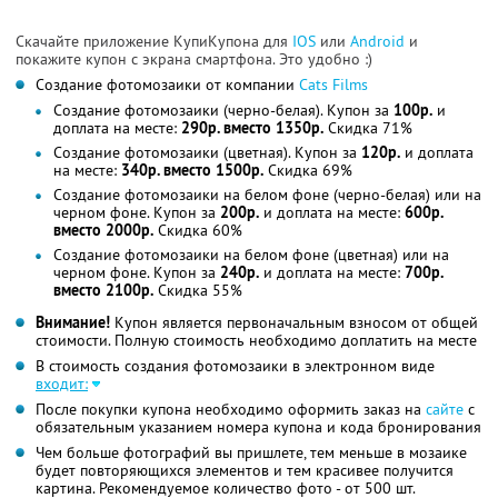
Скачайте приложение КупиКупона для
IOS
или
Android
и
покажите купон с экрана смартфона. Это удобно :)
Создание фотомозаики от компании
Cats Films
Создание фотомозаики (черно-белая). Купон за
100р.
и
доплата на месте:
290р. вместо 1350р.
Скидка 71%
Создание фотомозаики (цветная). Купон за
120р.
и доплата
на месте:
340р. вместо 1500р.
Скидка 69%
Создание фотомозаики на белом фоне (черно-белая) или на
черном фоне. Купон за
200р.
и доплата на месте:
600р.
вместо 2000р.
Скидка 60%
Создание фотомозаики на белом фоне (цветная) или на
черном фоне. Купон за
240р.
и доплата на месте:
700р.
вместо 2100р.
Скидка 55%
Внимание!
Купон является первоначальным взносом от общей
стоимости. Полную стоимость необходимо доплатить на месте
В стоимость создания фотомозаики в электронном виде
входит:
После покупки купона необходимо оформить заказ на
сайте
с
обязательным указанием номера купона и кода бронирования
Чем больше фотографий вы пришлете, тем меньше в мозаике
будет повторяющихся элементов и тем красивее получится
картина. Рекомендуемое количество фото - от 500 шт.