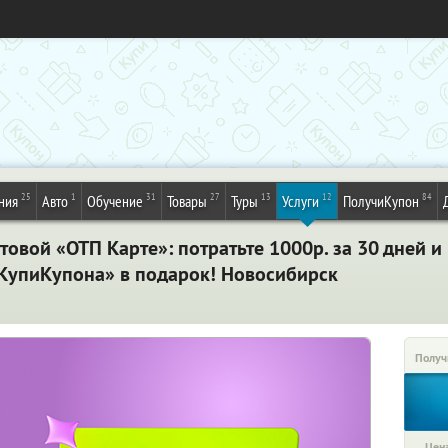
25
1
31
27
13
12
84
ния
Авто
Обучение
Товары
Туры
Услуги
ПолучиКупон
товой «ОТП Карте»: потратьте 1000р. за 30 дней и
«КупиКупона» в подарок! Новосибирск
Получ
Цена