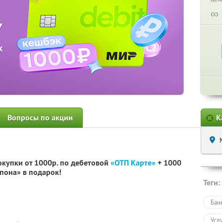
∞
Вопросы по акции
К
окупки от 1000р. по дебетовой
«ОТП Карте»
+ 1000
пона» в подарок!
Теги:
Бан
Усл