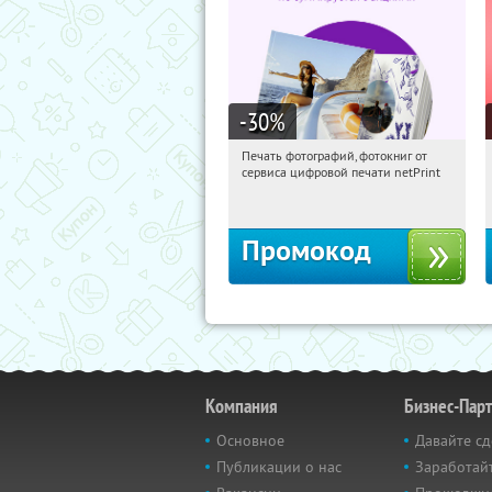
-30
%
Печать фотографий, фотокниг от
17:25:51
Получили:
4
сервиса цифровой печати netPrint
Россия
Промокод
Компания
Бизнес-Пар
Основное
Давайте сд
Публикации о нас
Заработайт