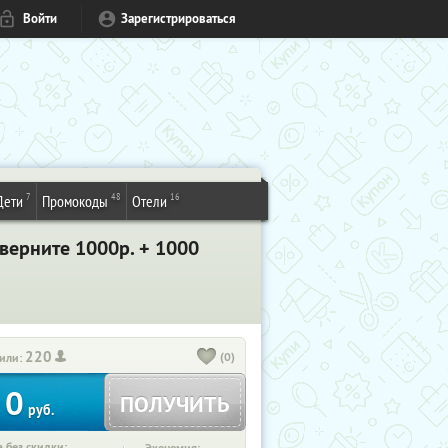
Войти
Зарегистрироваться
7
48
16
Дети
Промокоды
Отели
 верните 1000р. + 1000
220
(0)
или:
0
ПОЛУЧИТЬ
руб.
 без скидки: