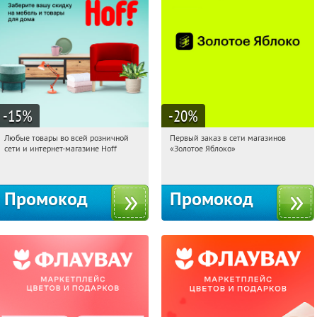
-15
%
-20
%
Любые товары во всей розничной
Первый заказ в сети магазинов
17:25:51
Получили:
83
17:25:51
Получи первым!
сети и интернет-магазине Hoff
«Золотое Яблоко»
Москва, 1-й Волоколамский проезд,
Россия
10с1
Промокод
Промокод