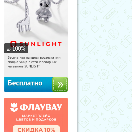
100
%
до
Бесплатная изящная подвеска или
17:25:51
Получили:
74
скидка 500р. в сети ювелирных
Россия
магазинов SUNLIGHT
Бесплатно