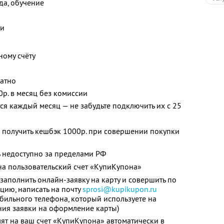
жда, обучение
ки
ному счёту
латно
0р. в месяц без комиссии
я каждый месяц — не забудьте подключить их с 25
 получить кешбэк 1000р. при совершении покупки
 недоступно за пределами РФ
а пользовательский счет «КупиКупона»
заполнить онлайн-заявку на карту и совершить по
цию, написать на почту
sprosi@kupikupon.ru
обильного телефона, который используете на
ния заявки на оформление карты)
ят на ваш счет «КупиКупона» автоматически в