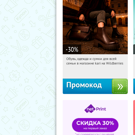
-30
%
Обувь, одежда и сумки для всей
17:25:51
Получили:
32
семьи в магазине kari на Wildberries
Россия
Промокод