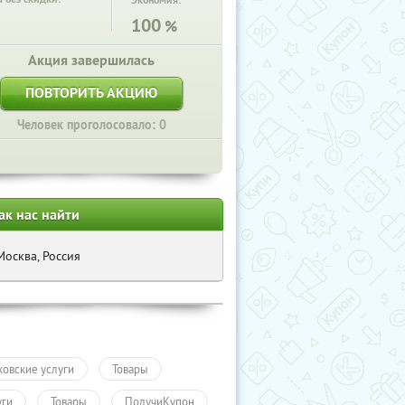
Экономия:
100
%
Акция завершилась
ПОВТОРИТЬ АКЦИЮ
Человек проголосовало: 0
ак нас найти
Москва, Россия
ковские услуги
Товары
уги
Товары
ПолучиКупон