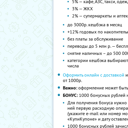
5% — кафе, АЗС, такси, оде
3% — ЖКХ
2% — супермаркеты и апте
до 3000р. кешбэка в месяц
+12% годовых по накопитель
без платы за обслуживание
переводы до 5 млн р. — бесп
снятие наличных – до 500 00
категории кешбэка выбираютс
числа
Оформить онлайн с доставкой
и
от 1000р.
Важно:
оформление может быть
БОНУС:
1000 бонусных рублей н
Для получения бонуса нужно 
ней первую расходную опера
(укажите e-mail или номер м
«КупиКупоне» и дату оставле
1000 бонусных рублей зачисл