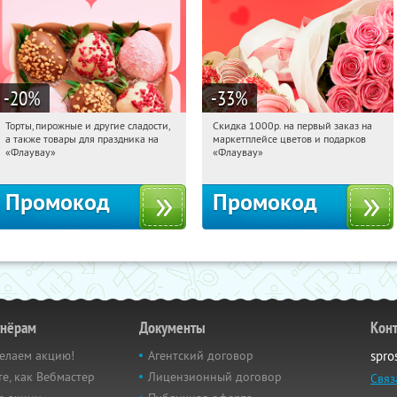
-20
%
-33
%
Торты, пирожные и другие сладости,
Скидка 1000р. на первый заказ на
17:25:51
Получили:
6
17:25:51
Получили:
18
а также товары для праздника на
маркетплейсе цветов и подарков
Россия
Россия
«Флаувау»
«Флаувау»
Промокод
Промокод
тнёрам
Документы
Кон
елаем акцию!
Агентский договор
spro
е, как Вебмастер
Лицензионный договор
Связ