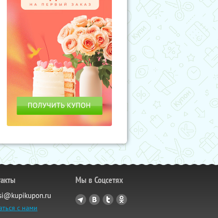
такты
Мы в Соцсетях
si@kupikupon.ru
аться с нами