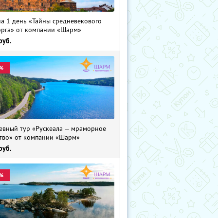
на 1 день «Тайны средневекового
рга» от компании «Шарм»
руб.
%
евный тур «Рускеала — мраморное
тво» от компании «Шарм»
руб.
%