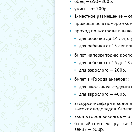
обед — 650–800р.
ужин — от 700р.
1-местное размещение — от
проживание в номере «Ком
проход по экотропе и нав
для ребенка до 14 лет, с
для ребенка от 15 лет ил
билет на территорию креп
для ребенка от 16 до 18 
для взрослого — 200р.
билет в «Города ангелов»:
для школьника, студента
для взрослого — 400р.
экскурсия-сафари к водопа
высоких водопадов Карели
вход в город викингов — от
банный комплекс: русская б
веник — 300р.