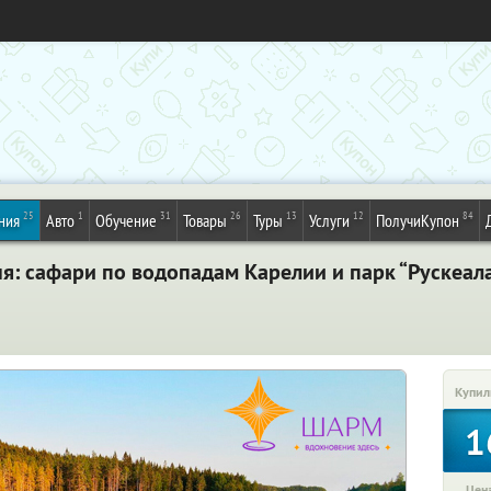
25
1
31
26
13
12
84
ния
Авто
Обучение
Товары
Туры
Услуги
ПолучиКупон
ня: сафари по водопадам Карелии и парк “Рускеал
Купил
1
Цена