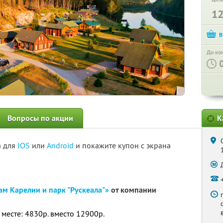
1
До ко
Вопросы по акции
К
а для
IOS
или
Android
и покажите купон с экрана
ам Карелии и парк "Рускеала"»
от компании
 месте: 4830р. вместо 12900р.