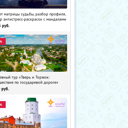
ет матрицы судьбы, разбор профиля,
р антистресс-раскрасок с мандалами
5
руб.
%
евный тур «Тверь и Торжок:
шествие по государевой дороге»
0
руб.
%