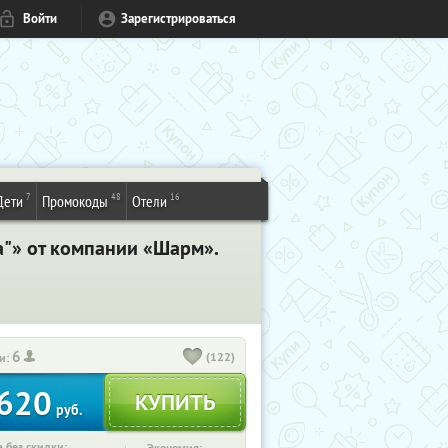
Войти
Зарегистрироваться
7
48
16
Дети
Промокоды
Отели
а"» от компании «Шарм».
6
(122)
и:
620
руб.
 без скидки: