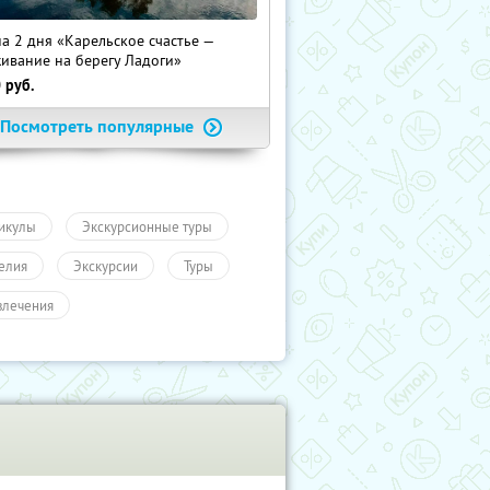
на 2 дня «Карельское счастье —
ивание на берегу Ладоги»
0
руб.
Посмотреть популярные
икулы
Экскурсионные туры
елия
Экскурсии
Туры
влечения