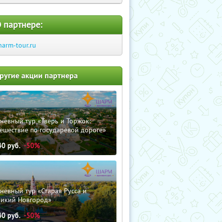
 партнере:
harm-tour.ru
ругие акции партнера
невный тур «Тверь и Торжок:
ешествие по государевой дороге»
40
руб.
-50%
невный тур «Старая Русса и
ликий Новгород»
40
руб.
-50%