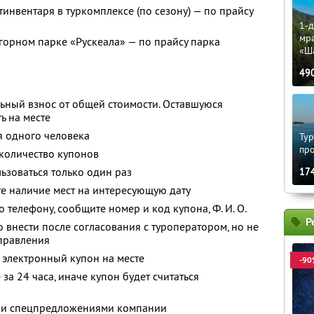
тинвентаря в туркомплексе (по сезону) — по прайсу
1-д
мр
 горном парке «Рускеала» — по прайсу парка
«Ш
49
ьный взнос от общей стоимости. Оставшуюся
ь на месте
я одного человека
Тур
пр
количество купонов
зоваться только один раз
17
е наличие мест на интересующую дату
 телефону, сообщите номер и код купона, Ф. И. О.
Р
 внести после согласования с туроператором, но не
тправления
 электронный купон на месте
-90
за 24 часа, иначе купон будет считаться
ими спецпредложениями компании