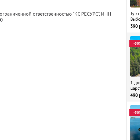
Тур 
 ограниченной ответственностью "КС РЕСУРС",
ИНН
Выбо
80
390
-50
1-дн
царс
490
-50