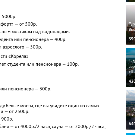
 5000р.
форт» — от 500р.
Тур
Вы
есным мостикам над водопадами:
39
тудента или пенсионера — 400р.
и взрослого — 500р.
ости «Корела»
1-
лет, студента или пенсионера — 100р.
сер
«Ш
42
 или пенсионера — 300р.
ду Белые мосты, где вы увидите один из самых
1-д
и — от 2500р.
Пе
 900р.
64
аня — от 4000р./2 часа, сауна — от 2000р./2 часа,