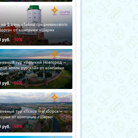
 на 1 день «Тайны средневекового
борга» от компании «Шарм»
0
руб.
-50%
дневный тур «Великий Новгород —
дце земли русской» от компании
арм»
0
руб.
-50%
невный тур «Псков — Изборск —
чоры» от компании «Шарм»
0
руб.
-50%