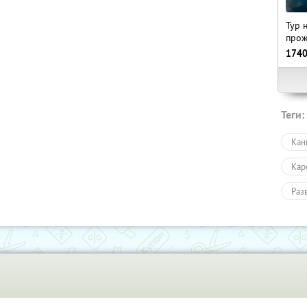
Тур 
прож
174
Теги:
Кан
Кар
Раз