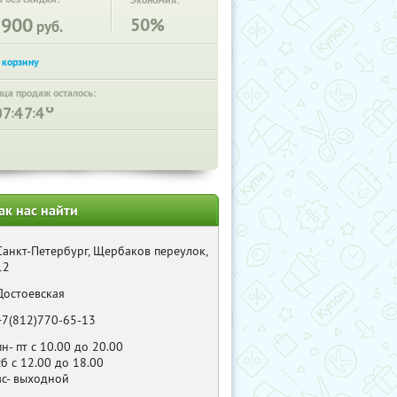
Экономия:
2900
50%
руб.
нца продаж осталось:
:
:
ак нас найти
Санкт-Петербург, Щербаков переулок,
12
Достоевская
+7(812)770-65-13
пн- пт с 10.00 до 20.00
сб с 12.00 до 18.00
вс- выходной