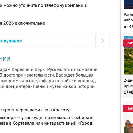
 можно уточнить по телефону компании:
Расч
набо
ря 2026 включительно
от
4
ся купоном
-50
НИИ
падам Карелии и парк “Рускеала"» от компании
3 достопримечательности. Вас ждет большая
2-дн
раморном каньоне, сафари по тайге и водопад
путе
ый дом, интерактивный музей живой истории
174
-50
скроет перед вами свою красоту;
выбора — у вас будет возможность выбирать:
лева в Сортавале или интерактивный «Город