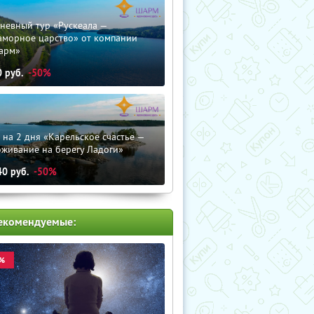
невный тур «Рускеала —
аморное царство» от компании
арм»
0
руб.
-50%
 на 2 дня «Карельское счастье —
оживание на берегу Ладоги»
40
руб.
-50%
екомендуемые:
%