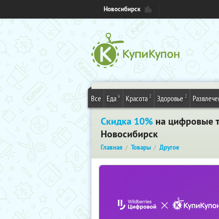
Новосибирск
6
2
2
Все
Еда
Красота
Здоровье
Развлече
Скидка 10%
на цифровые то
Новосибирск
Главная
Товары
Другое