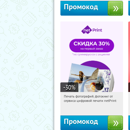
Промокод
-30
%
Печать фотографий, фотокниг от
20:30:09
Получили:
4
сервиса цифровой печати netPrint
Россия
Промокод