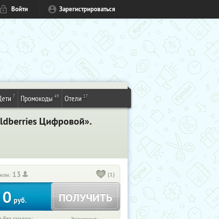
Войти
Зарегистрироваться
7
49
17
Дети
Промокоды
Отели
ldberries Цифровой».
13
(1)
или:
0
ПОЛУЧИТЬ
руб.
 без скидки: