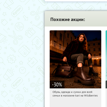
Похожие акции:
-30
%
Обувь, одежда и сумки для всей
20:30:09
Получили:
30
семьи в магазине kari на Wildberries
Россия