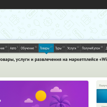
25
1
31
27
13
12
85
ния
Авто
Обучение
Товары
Туры
Услуги
ПолучиКупон
вары, услуги и развлечения на маркетплейсе «Wi
Получ
Цена