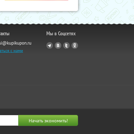
такты
Мы в Соцсетях
si@kupikupon.ru
аться с нами