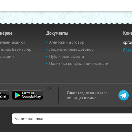
тнёрам
Документы
Кон
елаем акцию!
Агентский договор
spro
е, как Вебмастер
Лицензионный договор
Связ
е акции
Публичная оферта
Политика конфиденциальности
Ищите скидки поблизости,
не выходя из чата: