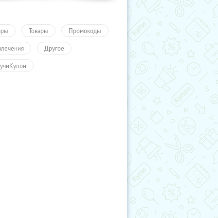
ары
Товары
Промокоды
влечения
Другое
учиКупон