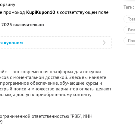
корзину
Теги:
те промокод
KupiKupon10
в соответствующем поле
Тов
а 2025 включительно
Раз
Пол
ся купоном
ой» — это современная платформа для покупки
сов с моментальной доставкой. Здесь вы найдете
, программное обеспечение, обучающие курсы и
стрый поиск и множество вариантов оплаты делают
стым, а доступ к приобретённому контенту
 ограниченной ответственностью "РВБ",
ИНН
19