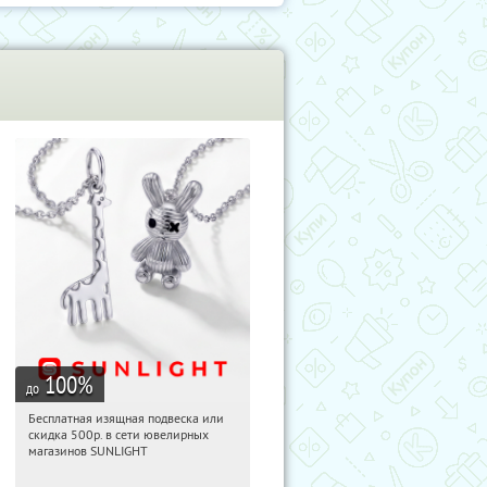
100
%
до
Бесплатная изящная подвеска или
20:30:09
Получили:
73
скидка 500р. в сети ювелирных
Россия
магазинов SUNLIGHT