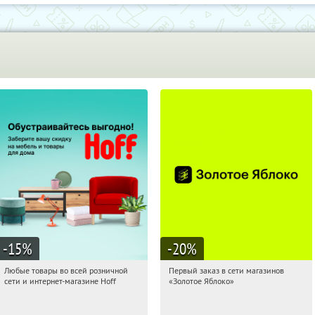
-15
%
-20
%
Любые товары во всей розничной
Первый заказ в сети магазинов
20:30:09
Получили:
83
20:30:09
Получи первым!
сети и интернет-магазине Hoff
«Золотое Яблоко»
Москва, 1-й Волоколамский проезд,
Россия
10с1