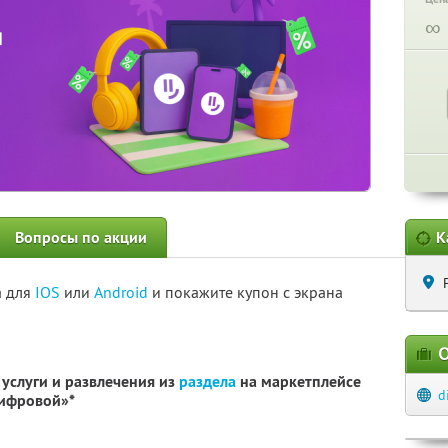
∞
Вопросы по акции
К
а для
IOS
или
Android
и покажите купон с экрана
О
услуги и развлечения из
раздела
на маркетплейсе
d
Цифровой»*