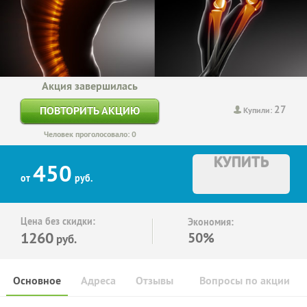
Акция завершилась
27
ПОВТОРИТЬ АКЦИЮ
Купили:
Человек проголосовало: 0
КУПИТЬ
450
от
руб.
Цена без скидки:
Экономия:
1260
50%
руб.
Основное
Адреса
Отзывы
Вопросы по акции