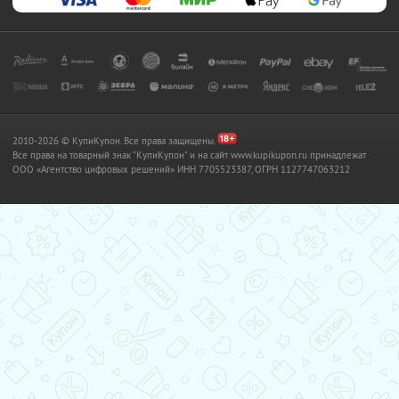
2010-2026 © КупиКупон. Все права защищены.
Все права на товарный знак "КупиКупон" и на сайт www.kupikupon.ru принадлежат
OOO «Агентство цифровых решений» ИНН 7705523387, ОГРН 1127747063212