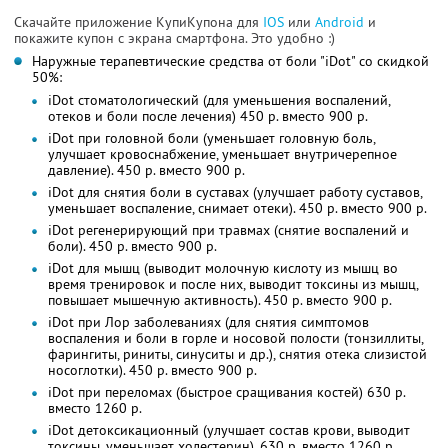
Скачайте приложение КупиКупона для
IOS
или
Android
и
покажите купон с экрана смартфона. Это удобно :)
Наружные терапевтические средства от боли "iDot" со скидкой
50%:
iDot стоматологический (для уменьшения воспалений,
отеков и боли после лечения) 450 р. вместо 900 р.
iDot при головной боли (уменьшает головную боль,
улучшает кровоснабжение, уменьшает внутричерепное
давление). 450 р. вместо 900 р.
iDot для снятия боли в суставах (улучшает работу суставов,
уменьшает воспаление, снимает отеки). 450 р. вместо 900 р.
iDot регенерирующий при травмах (снятие воспалений и
боли). 450 р. вместо 900 р.
iDot для мышц (выводит молочную кислоту из мышц во
время тренировок и после них, выводит токсины из мышц,
повышает мышечную активность). 450 р. вместо 900 р.
iDot при Лор заболеваниях (для снятия симптомов
воспаления и боли в горле и носовой полости (тонзиллиты,
фарингиты, риниты, синуситы и др.), снятия отека слизистой
носоглотки). 450 р. вместо 900 р.
iDot при переломах (быстрое сращивания костей) 630 р.
вместо 1260 р.
iDot детоксикационный (улучшает состав крови, выводит
токсины, уменьшает холестерин). 630 р. вместо 1260 р.