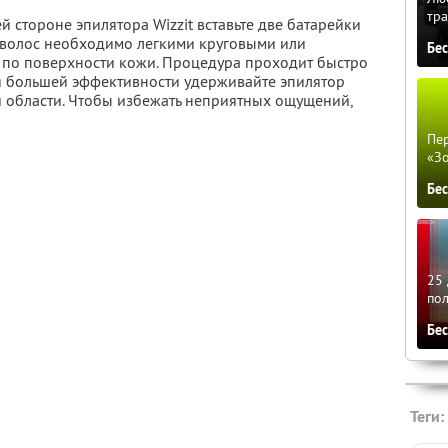
тра
й стороне эпилятора Wizzit вставьте две батарейки
 волос необходимо легкими круговыми или
Бе
по поверхности кожи. Процедура проходит быстро
я большей эффективности удерживайте эпилятор
й области. Чтобы избежать неприятных ощущений,
Пер
«З
Бе
25 
по
Бе
Теги: