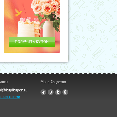
такты
Мы в Соцсетях
si@kupikupon.ru
аться с нами