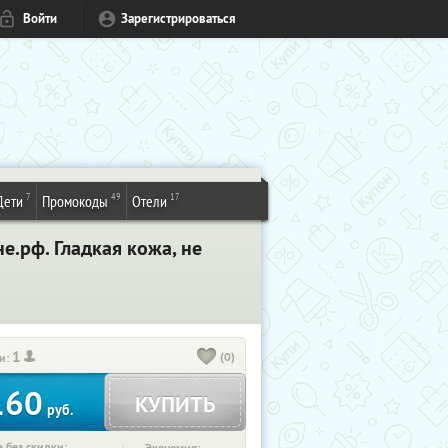
Войти
Зарегистрироваться
7
49
17
Дети
Промокоды
Отели
е.рф. Гладкая кожа, не
1
(0)
и:
160
КУПИТЬ
руб.
 без скидки: