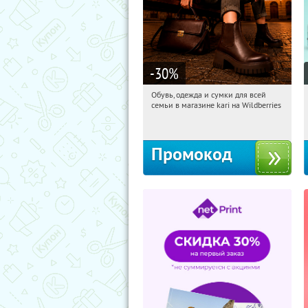
-30
%
Обувь, одежда и сумки для всей
18:24:39
Получили:
30
семьи в магазине kari на Wildberries
Россия
Промокод