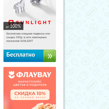
100
%
до
Бесплатная изящная подвеска или
18:24:39
Получили:
73
скидка 500р. в сети ювелирных
Россия
магазинов SUNLIGHT
Бесплатно