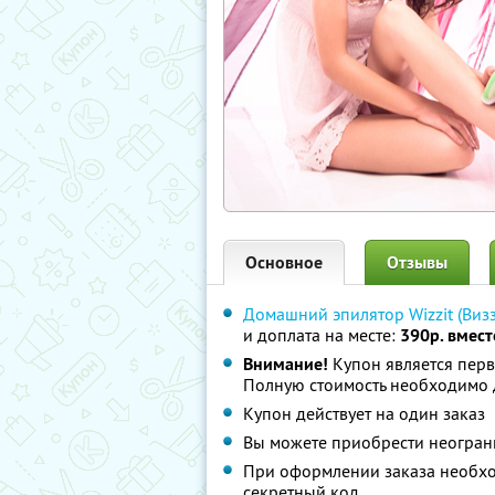
Основное
Отзывы
Домашний эпилятор Wizzit (Визз
и доплата на месте:
390р. вмест
Внимание!
Купон является перв
Полную стоимость необходимо д
Купон действует на один заказ
Вы можете приобрести неограни
При оформлении заказа необхо
секретный код