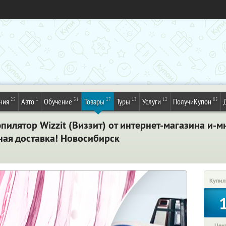
25
1
31
27
13
12
85
ния
Авто
Обучение
Товары
Туры
Услуги
ПолучиКупон
илятор Wizzit (Виззит) от интернет-магазина и-мн
ная доставка! Новосибирск
Купил
Цена