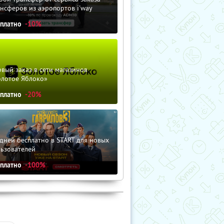
нсферов из аэропортов i'way
сплатно
-10%
вый заказ в сети магазинов
олотое Яблоко»
сплатно
-20%
дней бесплатно в START для новых
льзователей
сплатно
-100%