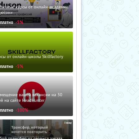
зличные курсы от онлайн-академии
дюсон»
сплатно
-5%
сы от онлайн-школы Skillfactory
сплатно
-5%
змещение вашей вакансии на 30
й на сайте HeadHunter
сплатно
-100%
ой трансфер от сервиса заказа