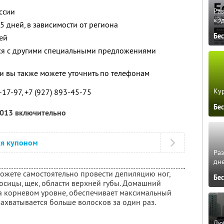
ссии
Ра
«Э
25 дней, в зависимости от региона
Бе
ей
тся с другими специальными предложениями
 вы также можете уточнить по телефонам
Кур
-17-97, +7 (927) 893-45-75
Бе
2013 включительно
ся купоном
Ра
дне
жете самостоятельно провести депиляцию ног,
Бе
осицы, щек, области верхней губы. Домашний
на корневом уровне, обеспечивает максимальный
захватывается больше волосков за один раз.
Люб