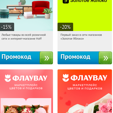
-15
%
-20
%
Любые товары во всей розничной
Первый заказ в сети магазинов
18:24:39
Получили:
83
18:24:39
Получи первым!
сети и интернет-магазине Hoff
«Золотое Яблоко»
Москва, 1-й Волоколамский проезд,
Россия
10с1
Промокод
Промокод