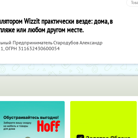
Тов
лятором Wizzit практически везде: дома, в
 пляже или любом другом месте.
льный Предприниматель Стародубов Александр
21
, ОГРН 311632430600054