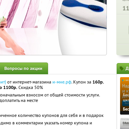
1
Вопросы по акции
Д
ит)
от интернет-магазина
и-мне.рф
. Купон за
160р.
о 1100р.
Скидка 50%
оначальным взносом от общей стоимости услуги.
Бе
оплатить на месте
шк
Бе
ченное количество купонов для себя и в подарок
димо в комментарии указать номер купона и