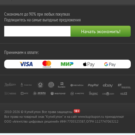
Сэкономьте до 90% при любых покупках
Подпишитесь на самые выгодные предложения
Принимаем к оплате:
2010-2026 © КупиКупон. Все права защищены.
Все права на товарный знак "КупиКупон" и на сайт www.kupikupon.ru принадлежат
OOO «Агентство цифровых решений» ИНН 7705523387, ОГРН 1127747063212