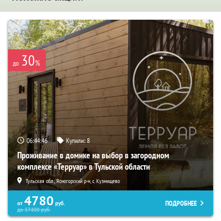
30
%
до
06:44:45
Купили:
8
Проживание в домике на выбор в загородном
комплексе «Терруар» в Тульской области
Тульская обл., Ясногорский р-н, с. Кузмищево
4780
ПОДРОБНЕЕ
от
руб.
до
57400
руб.