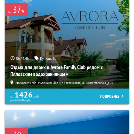
37
%
до
06:44:45
Купили:
10
Отдых для двоих в Avrora Family Club рядом с
Пяловским водохранилищем
Московская обл., Мытищинский р-н, д. Степаньково, ул. Рождественская, д. 25
1426
ПОДРОБНЕЕ
от
руб.
до
60600
руб.