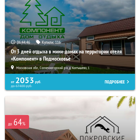
06:44:45
Купили:
116
От 3 дней отдыха в мини-домах на территории отеля
«Компонент» в Подмосковье
Московская обл., Солнечногорский р-н, д. Колтышево, 1
2053
ПОДРОБНЕЕ
от
руб.
до
67400
руб.
64
%
до