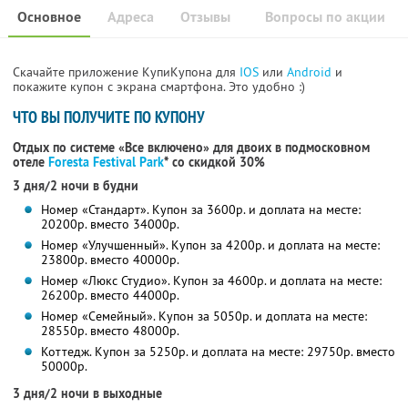
Основное
Адреса
Отзывы
Вопросы по акции
Скачайте приложение КупиКупона для
IOS
или
Android
и
покажите купон с экрана смартфона. Это удобно :)
ЧТО ВЫ ПОЛУЧИТЕ ПО КУПОНУ
Отдых по системе «Все включено» для двоих в подмосковном
отеле
Foresta Festival Park
*
со скидкой 30%
3 дня/2 ночи в будни
Номер «Стандарт». Купон за 3600р. и доплата на месте:
20200р. вместо 34000р.
Номер «Улучшенный». Купон за 4200р. и доплата на месте:
23800р. вместо 40000р.
Номер «Люкс Студио». Купон за 4600р. и доплата на месте:
26200р. вместо 44000р.
Номер «Семейный». Купон за 5050р. и доплата на месте:
28550р. вместо 48000р.
Коттедж. Купон за 5250р. и доплата на месте: 29750р. вместо
50000р.
3 дня/2 ночи в выходные