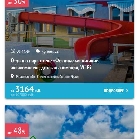
30
%
до
06:44:45
Купили:
22
Отдых в парк-отеле «Фестиваль»: питание,
аквакомплекс, детская анимация, Wi-Fi
Рязанская обл., Клепиковский район, пос. Чулис
3164
ПОДРОБНЕЕ
от
руб.
до
107880
руб.
48
%
до