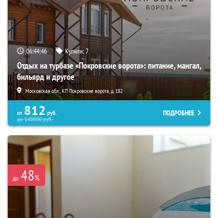
06:44:45
Купили:
7
Отдых на турбазе «Покровские ворота»: питание, мангал,
бильярд и другое
Московская обл., КП Покровские ворота, д. 182
812
ПОДРОБНЕЕ
от
руб.
до
140800
руб.
48
%
до