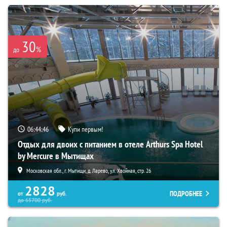
30
%
до
06:44:45
Купи первым!
Отдых для двоих с питанием в отеле Arthurs Spa Hotel
by Mercure в Мытищах
Московская обл., г. Мытищи, д. Ларево, ул. Хвойная, стр. 26
2828
ПОДРОБНЕЕ
от
руб.
до
65700
руб.