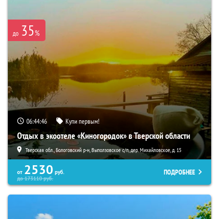
35
%
до
06:44:45
Купи первым!
Отдых в экоотеле «Киногородок» в Тверской области
Тверская обл., Бологовский р-н, Выползовское с/п, дер. Михайловское, д. 15
2530
ПОДРОБНЕЕ
от
руб.
до
173110
руб.