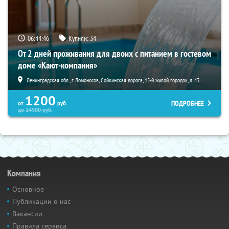
06:44:45
Купили:
34
От 2 дней проживания для двоих с питанием в гостевом
доме «Кают-компания»
Ленинградская обл., г. Ломоносов, Сойкинская дорога, 15-й жилой городок, д. 43
1200
ПОДРОБНЕЕ
от
руб.
до
14900
руб.
Компания
Основное
Публикации о нас
Вакансии
Правила сервиса