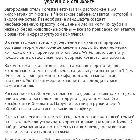
удаленно и отдыхайте!
Загородный отель Foresta Festival Park расположен в 30
километрах от Москвы в Чеховском районе, славится чистотой и
экологичностью. Разнообразие ландшафта создает
необыкновенную красоту: смешанный лес из могучих дубов и
нежных берез, живописные холмы — все это прекрасно сочетается
с развитой инфраструктурой комплекса.
В отеле вас ждет все для укрепления иммунитета: природа,
большая территория, солнце, свежий воздух. Во всех номерах,
коттеджах и на территории отеля есть Wi-Fi, также вам могут
предоставить отдельные переговорные комнаты для работы.
Вокруг отеля — большая зеленая парковая территория по
которой можно гулять, соблюдая социальную дистанцию в 1,5 м.
Здесь есть поле для мини-гольфа, зоопарк и мангальные
площадки. Уютные номера и живописная природа скрасят
самоизоляцию.
Расселение гостей осуществляется в отдельно стоящих коттеджах
или отдельно расположенных друг от друга номерах. Это
комфортно и безопасно. Поручни лестниц и ручки дверей
обрабатываются антисептиками по графику.
Отель привлекателен тем, что сюда можно приезжать всей семьей
на выходные или устраивать корпоративные праздники. Каждый
найдет, чем заняться в отеле: есть спа-комплекс, тренажёрные
залы и все для активного отдыха.
Территория отеля — 20 Га ухоженной парковой территории: парк,