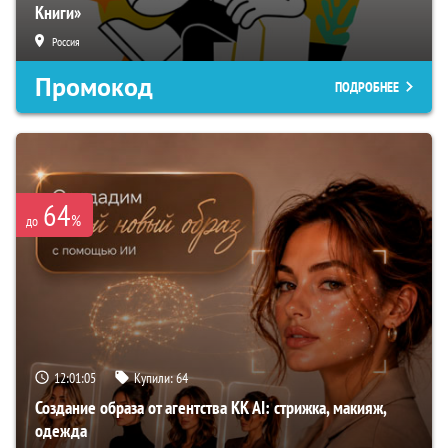
Книги»
Россия
Промокод
ПОДРОБНЕЕ
64
%
до
12:01:04
Купили:
64
Создание образа от агентства KK AI: стрижка, макияж,
одежда