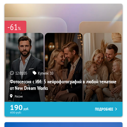
-61
%
12:01:04
Купили:
10
Фотосессия с ИИ: 5 нейрофотографий в любой тематике
от New Dream Works
Россия
190
ПОДРОБНЕЕ
руб.
490
руб.