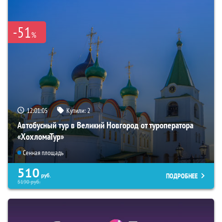
-51
%
12:01:04
Купили:
2
Автобусный тур в Великий Новгород от туроператора
«ХохломаТур»
Сенная площадь
510
ПОДРОБНЕЕ
руб.
5190
руб.