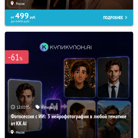
Россия
499
ПОДРОБНЕЕ
от
руб.
до
6400
руб.
-61
%
12:01:04
Купили:
81
Фотосессия с ИИ: 3 нейрофотографии в любой тематике
от KK AI
Россия