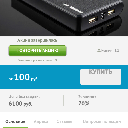
Акция завершилась
11
ПОВТОРИТЬ АКЦИЮ
Купили:
Человек проголосовало: 0
КУПИТЬ
100
от
руб.
Цена без скидки:
Экономия:
6100
70%
руб.
Основное
Адреса
Отзывы
Вопросы по акции