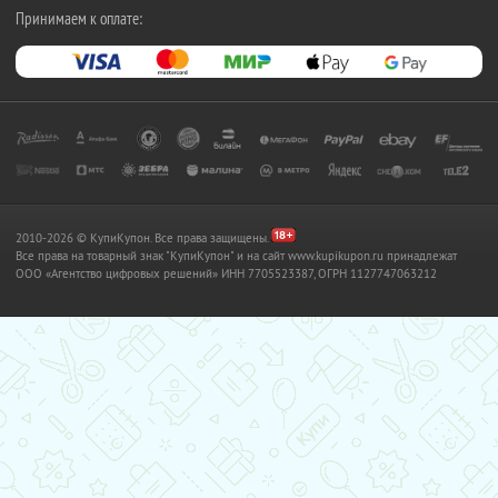
Принимаем к оплате:
2010-2026 © КупиКупон. Все права защищены.
Все права на товарный знак "КупиКупон" и на сайт www.kupikupon.ru принадлежат
OOO «Агентство цифровых решений» ИНН 7705523387, ОГРН 1127747063212