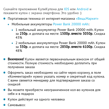
Скачайте приложение КупиКупона для
IOS
или
Android
и
покажите купон с экрана смартфона. Это удобно :)
Портативная техника от интернет-магазина
«ВещьМаркет»
Мобильные аккумуляторы
Power Bank 20000 mAh
:
1 мобильный аккумулятор Power Bank 20000 mAh. Купон
за
250р.
и доплата на месте:
1500р. вместо 3050р.
Скидка
43%
2 мобильных аккумулятора Power Bank 20000 mAh. Купон
за
350р.
и доплата на месте:
2850р. вместо 6100р.
Скидка
48%
Внимание!
Купон является первоначальным взносом от общей
стоимости. Полную стоимость необходимо доплатить при
получении заказа
Оформить заказ необходимо на сайте через корзину, в поле
«Комментарий» нужно указать номер и секретный код купона.
С вами свяжется менеджер для подтверждения заказа со
скидкой
Вы можете приобрести неограниченное кол-во купонов для
себя и в подарок
Купон действует на одного человека
Самовывоз: