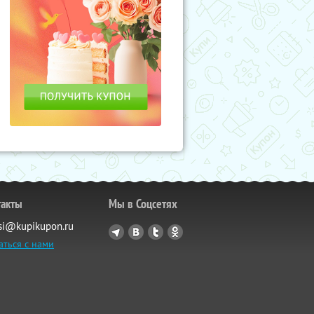
такты
Мы в Соцсетях
si@kupikupon.ru
аться с нами