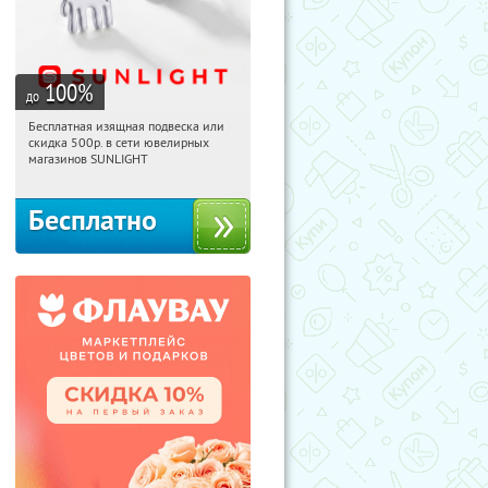
100
%
до
Бесплатная изящная подвеска или
22:17:27
Получили:
74
скидка 500р. в сети ювелирных
Россия
магазинов SUNLIGHT
Бесплатно