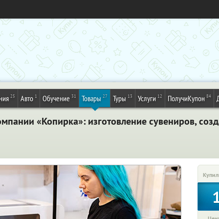
25
1
31
27
13
12
84
ния
Авто
Обучение
Товары
Туры
Услуги
ПолучиКупон
омпании «Копирка»: изготовление сувениров, созд
Купил
Цена