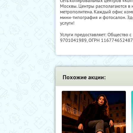
Сеть копировальных центров «Коп
Москвы. Центры располагаются в 
метрополитена. Каждый офис ком
мини-типография и фотосалон. Зд
услуги!
Услуги предоставляет: Общество 
9701041989
, ОГРН 11677465248
Похожие акции: