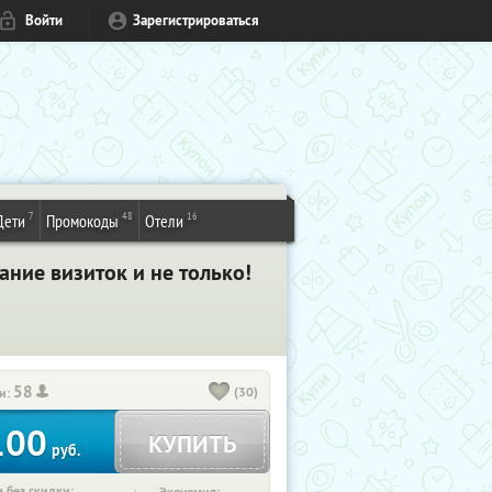
Войти
Зарегистрироваться
7
48
16
Дети
Промокоды
Отели
ание визиток и не только!
58
(30)
и:
100
КУПИТЬ
руб.
 без скидки: