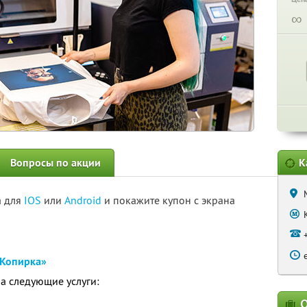
∞
Вопросы по акции
К
а для
IOS
или
Android
и покажите купон с экрана
Копирка»
на следующие услуги:
О