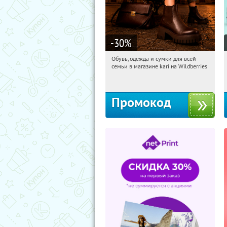
-30
%
Обувь, одежда и сумки для всей
22:17:27
Получили:
31
семьи в магазине kari на Wildberries
Россия
Промокод