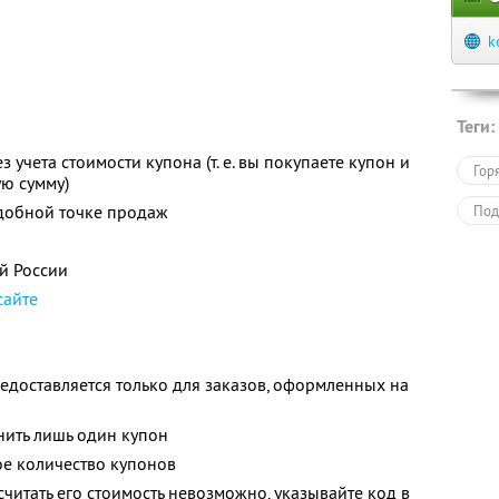
k
Теги:
з учета стоимости купона (т. е. вы покупаете купон и
Гор
ую сумму)
удобной точке продаж
Под
ей России
сайте
едоставляется только для заказов, оформленных на
нить лишь один купон
е количество купонов
читать его стоимость невозможно, указывайте код в