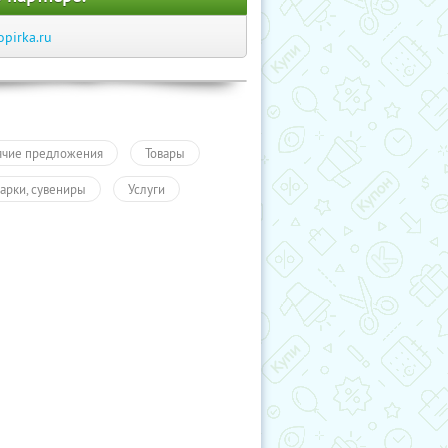
opirka.ru
ячие предложения
Товары
арки, сувениры
Услуги