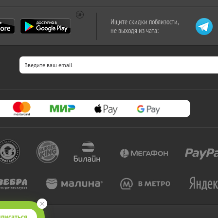
Ищите скидки поблизости,
не выходя из чата:
писаться