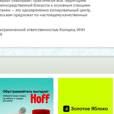
ирка» охватывает практически всю территорию
непосредственной близости к основным станциям
пании — это одновременно копировальный центр,
есь вам предложат по-настоящему качественные
с ограниченной ответственностью Копирка,
ИНН
79