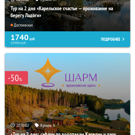
Тур на 2 дня «Карельское счастье — проживание на
берегу Ладоги»
Достоевская
1740
ПОДРОБНЕЕ
руб.
13900
руб.
-50
%
20:30:01
Купили:
6
«Тур на 2 дня: сафари по водопадам Карелии и парк