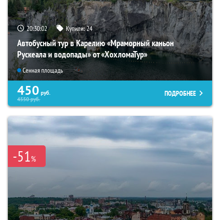
20:30:01
Купили:
24
Автобусный тур в Карелию «Мраморный каньон
Рускеала и водопады» от «ХохломаТур»
Сенная площадь
450
ПОДРОБНЕЕ
руб.
4550
руб.
-51
%