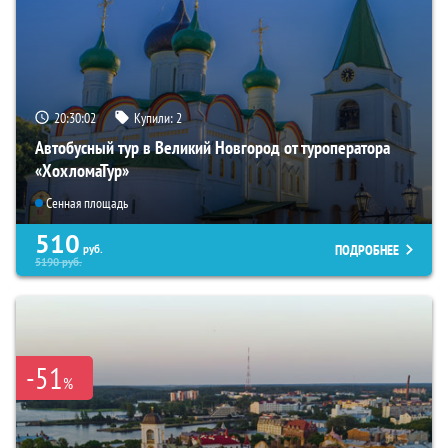
20:30:01
Купили:
2
Автобусный тур в Великий Новгород от туроператора
«ХохломаТур»
Сенная площадь
510
ПОДРОБНЕЕ
руб.
5190
руб.
-51
%