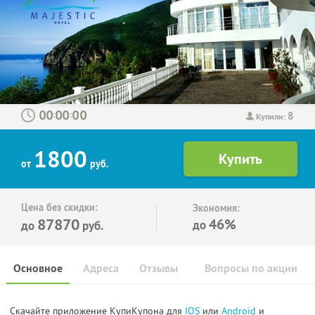
8
:
:
Купили:
1800
от
руб.
Цена без скидки:
Экономия:
87870
46%
до
до
руб.
Основное
Адреса
Отзывы
Вопросы по акции
Скачайте приложение КупиКупона для
IOS
или
Android
и