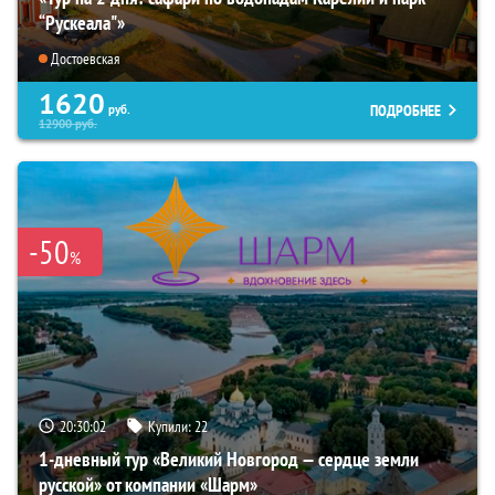
“Рускеала"»
Достоевская
1620
ПОДРОБНЕЕ
руб.
12900
руб.
-50
%
20:30:01
Купили:
22
1-дневный тур «Великий Новгород — сердце земли
русской» от компании «Шарм»