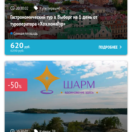
20:30:01
Купи первым!
Гастрономический тур в Выборг на 1 день от
туроператора «ХохломаТур»
Сенная площадь
620
ПОДРОБНЕЕ
руб.
6290
руб.
-50
%
20:30:01
Купили:
39