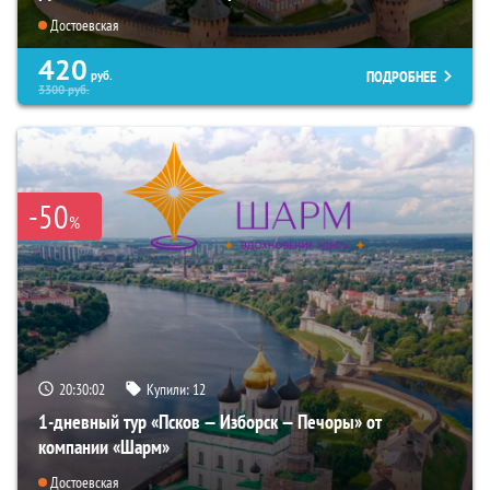
Достоевская
420
ПОДРОБНЕЕ
руб.
3300
руб.
-50
%
20:30:01
Купили:
12
1-дневный тур «Псков — Изборск — Печоры» от
компании «Шарм»
Достоевская