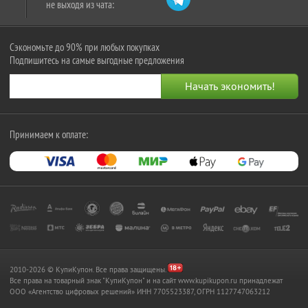
не выходя из чата:
Сэкономьте до 90% при любых покупках
Подпишитесь на самые выгодные предложения
Принимаем к оплате:
2010-2026 © КупиКупон. Все права защищены.
Все права на товарный знак "КупиКупон" и на сайт www.kupikupon.ru принадлежат
OOO «Агентство цифровых решений» ИНН 7705523387, ОГРН 1127747063212