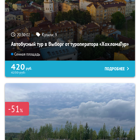
20:30:01
Купили:
9
Автобусный тур в Выборг от туроператора «ХохломаТур»
Сенная площадь
420
ПОДРОБНЕЕ
руб.
4230
руб.
-51
%