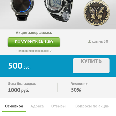
Акция завершилась
50
ПОВТОРИТЬ АКЦИЮ
Купили:
Человек проголосовало: 0
КУПИТЬ
500
руб.
Цена без скидки:
Экономия:
1000
50%
руб.
Основное
Адреса
Отзывы
Вопросы по акции