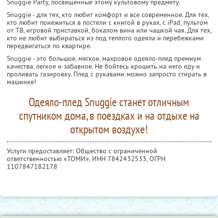
Snuggie Party, посвященные этому культовому предмету.
Snuggie - для тех, кто любит комфорт и все современное. Для тех,
кто любит понежиться в постели с книгой в руках, с iPad, пультом
от ТВ, игровой приставкой, бокалом вина или чашкой чая. Для тех,
кто не любит выбираться из под теплого одеяла и перебежками
передвигаться по квартире.
Snuggie - это большое, мягкое, махровое одеяло-плед премиум
качества, легкое и забавное. Не бойтесь крошить на него еду и
проливать газировку. Плед с рукавами можно запросто стирать в
машинке!
Одеяло-плед Snuggie станет отличным
спутником дома, в поездках и на отдыхе на
открытом воздухе!
Услуги предоставляет: Общество с ограниченной
ответственностью «ТОМИ»,
ИНН 7842432533
, ОГРН
1107847182178