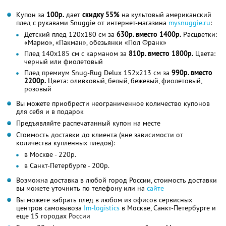
Купон за
100р.
дает
скидку 55%
на культовый американский
плед с рукавами Snuggie от интернет-магазина
mysnuggie.ru
:
Детский плед 120х180 см за
630р. вместо 1400р.
Расцветки:
«Марио», «Пакман», обезьянки «Пол Франк»
Плед 140х185 см с карманом за
810р. вместо 1800р.
Цвета:
черный или фиолетовый
Плед премиум Snug-Rug Delux 152х213 см за
990р. вместо
2200р.
Цвета: оливковый, белый, бежевый, фиолетовый,
розовый
Вы можете приобрести неограниченное количество купонов
для себя и в подарок
Предъявляйте распечатанный купон на месте
Стоимость доставки до клиента (вне зависимости от
количества купленных пледов):
в Москве - 220р.
в Санкт-Петербурге - 200р.
Возможна доставка в любой город России, стоимость доставки
вы можете уточнить по телефону или на
сайте
Вы можете забрать плед в любом из офисов сервисных
центров самовывоза
Im-logistics
в Москве, Санкт-Петербурге и
еще 15 городах России