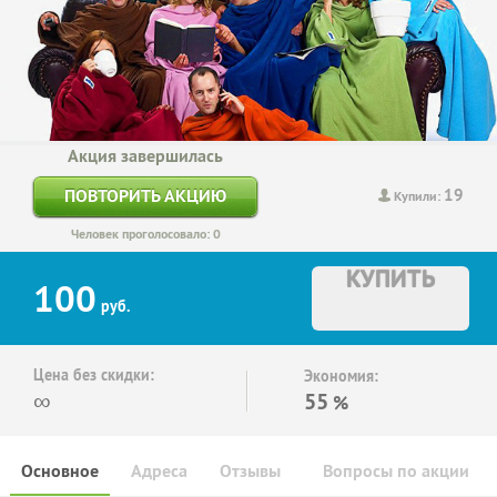
Акция завершилась
19
ПОВТОРИТЬ АКЦИЮ
Купили:
Человек проголосовало: 0
КУПИТЬ
100
руб.
Цена без скидки:
Экономия:
∞
55
%
Основное
Адреса
Отзывы
Вопросы по акции