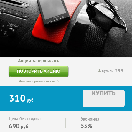
Акция завершилась
299
ПОВТОРИТЬ АКЦИЮ
Купили:
Человек проголосовало: 0
КУПИТЬ
310
руб.
Цена без скидки:
Экономия:
690
55%
руб.