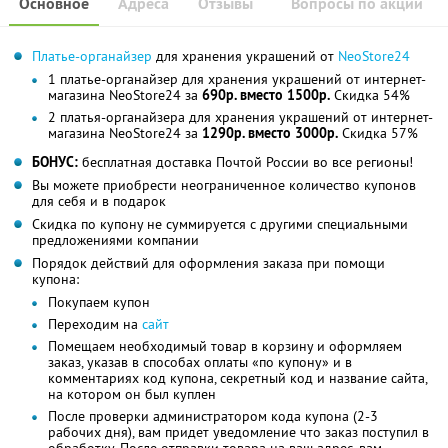
Основное
Адреса
Отзывы
Вопросы по акции
Платье-органайзер
для хранения украшений от
NeoStore24
1 платье-органайзер для хранения украшений от интернет-
магазина NeoStore24 за
690р. вместо 1500р.
Скидка 54%
2 платья-органайзера для хранения украшений от интернет-
магазина NeoStore24 за
1290р. вместо 3000р.
Скидка 57%
БОНУС:
бесплатная доставка Почтой России во все регионы!
Вы можете приобрести неограниченное количество купонов
для себя и в подарок
Скидка по купону не суммируется с другими специальными
предложениями компании
Порядок действий для оформления заказа при помощи
купона:
Покупаем купон
Переходим на
сайт
Помещаем необходимый товар в корзину и оформляем
заказ, указав в способах оплаты «по купону» и в
комментариях код купона, секретный код и название сайта,
на котором он был куплен
После проверки администратором кода купона (2-3
рабочих дня), вам придет уведомление что заказ поступил в
обработку. После отправки товара на ваш адрес, вам