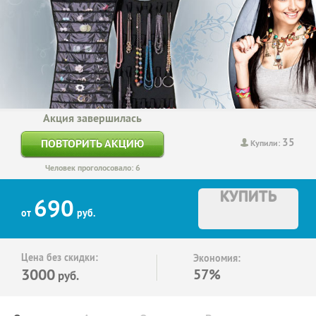
Акция завершилась
35
ПОВТОРИТЬ АКЦИЮ
Купили:
Человек проголосовало: 6
КУПИТЬ
690
от
руб.
Цена без скидки:
Экономия:
3000
57%
руб.