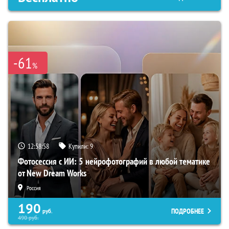
-61
%
12:58:57
Купили:
9
Фотосессия с ИИ: 5 нейрофотографий в любой тематике
от New Dream Works
Россия
190
ПОДРОБНЕЕ
руб.
490
руб.