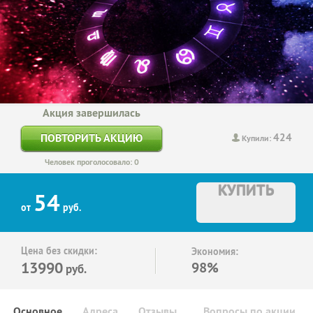
Акция завершилась
424
ПОВТОРИТЬ АКЦИЮ
Купили:
Человек проголосовало: 0
КУПИТЬ
54
от
руб.
Цена без скидки:
Экономия:
13990
98%
руб.
Основное
Адреса
Отзывы
Вопросы по акции