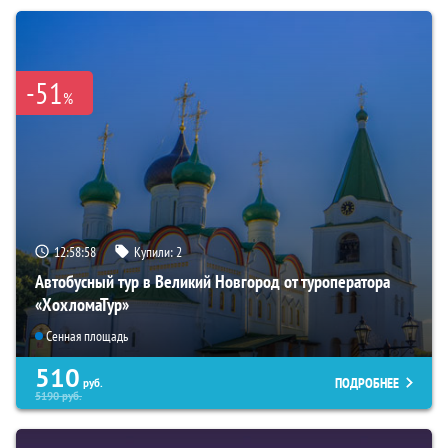
-51
%
12:58:57
Купили:
2
Автобусный тур в Великий Новгород от туроператора
«ХохломаТур»
Сенная площадь
510
ПОДРОБНЕЕ
руб.
5190
руб.