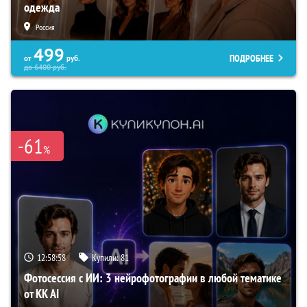
одежда
Россия
499
ПОДРОБНЕЕ
от
руб.
до
6400
руб.
-61
%
12:58:57
Купили:
81
Фотосессия с ИИ: 3 нейрофотографии в любой тематике
от KK AI