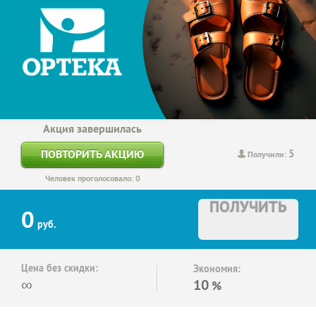
Акция завершилась
5
ПОВТОРИТЬ АКЦИЮ
Получили:
Человек проголосовало: 0
ПОЛУЧИТЬ
0
руб.
Цена без скидки:
Экономия:
∞
10
%