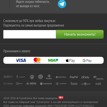
Ищите скидки поблизости,
не выходя из чата:
Сэкономьте до 90% при любых покупках
Подпишитесь на самые выгодные предложения
Принимаем к оплате:
2010-2026 © КупиКупон. Все права защищены.
Все права на товарный знак "КупиКупон" и на сайт www.kupikupon.ru принадлежат
OOO «Агентство цифровых решений» ИНН 7705523387, ОГРН 1127747063212