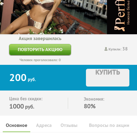
Акция завершилась
38
ПОВТОРИТЬ АКЦИЮ
Купили:
Человек проголосовало: 0
КУПИТЬ
200
руб.
Цена без скидки:
Экономия:
1000
80%
руб.
Основное
Адреса
Отзывы
Вопросы по акции