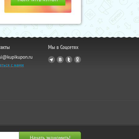
такты
Мы в Соцсетях
si@kupikupon.ru
аться с нами