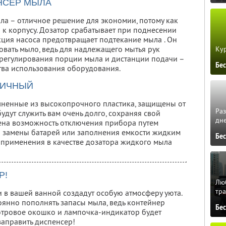
НСЕР МЫЛА
ла – отличное решение для экономии, потому как
 к корпусу. Дозатор срабатывает при поднесении
укция насоса предотвращает подтекание мыла . Он
овать мыло, ведь для надлежащего мытья рук
Кур
ь регулирования порции мыла и дистанции подачи –
Бе
тва использования оборудования.
ГИЧНЫЙ
лненные из высокопрочного пластика, защищены от
Ра
дут служить вам очень долго, сохраняя свой
дне
ена возможность отключения прибора путем
я замены батарей или заполнения емкости жидким
Бе
я применения в качестве дозатора жидкого мыла
Р!
Люб
тра
в вашей ванной создадут особую атмосферу уюта.
тоянно пополнять запасы мыла, ведь контейнер
Бе
мотровое окошко и лампочка-индикатор будет
заправить диспенсер!