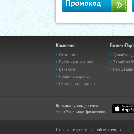
Промокод
Компания
Бизнес-Пар
Основное
Давайте сд
Публикации о нас
Заработайт
Вакансии
Прошедши
Правила сервиса
Ответы на вопросы
Все наши купоны доступны
через Мобильное Приложение:
Сэкономьте до 90% при любых покупках