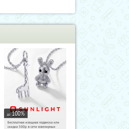
100
%
до
Бесплатная изящная подвеска или
06:58:04
Получили:
73
скидка 500р. в сети ювелирных