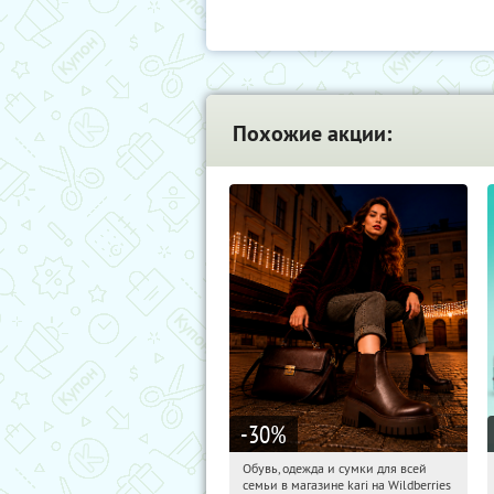
Похожие акции:
-30
%
Обувь, одежда и сумки для всей
06:58:04
Получили:
30
семьи в магазине kari на Wildberries