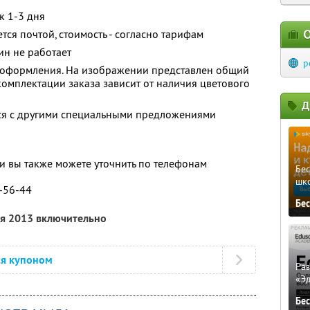
к 1-3 дня
О
тся почтой, стоимость - согласно тарифам
ин не работает
p
 оформления. На изображении представлен общий
комплектации заказа зависит от наличия цветового
Д
тся с другими специальными предложениями
 вы также можете уточнить по телефонам
Бе
шк
9-56-44
Бе
ля 2013 включительно
ся купоном
Ра
«Э
Бе