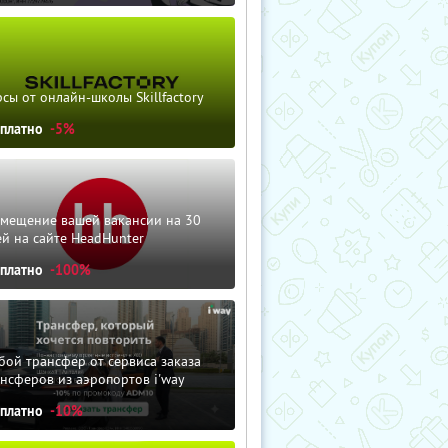
сы от онлайн-школы Skillfactory
сплатно
-5%
змещение вашей вакансии на 30
й на сайте HeadHunter
сплатно
-100%
ой трансфер от сервиса заказа
нсферов из аэропортов i'way
сплатно
-10%