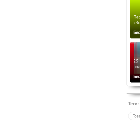
Пер
«З
Бе
25 
по
Бе
Теги:
Тов