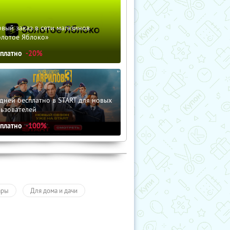
вый заказ в сети магазинов
олотое Яблоко»
сплатно
-20%
дней бесплатно в START для новых
льзователей
сплатно
-100%
ары
Для дома и дачи