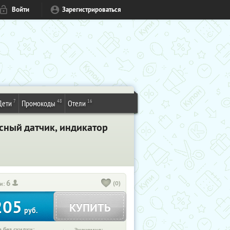
Войти
Зарегистрироваться
7
48
16
Дети
Промокоды
Отели
сный датчик, индикатор
6
(0)
и:
205
КУПИТЬ
руб.
 без скидки: