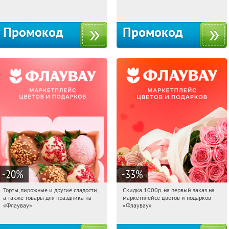
Москва, 1-й Волоколамский проезд,
Россия
10с1
Промокод
Промокод
-20
%
-33
%
Торты, пирожные и другие сладости,
Скидка 1000р. на первый заказ на
06:58:04
Получили:
6
06:58:04
Получили:
18
а также товары для праздника на
маркетплейсе цветов и подарков
Россия
Россия
«Флаувау»
«Флаувау»