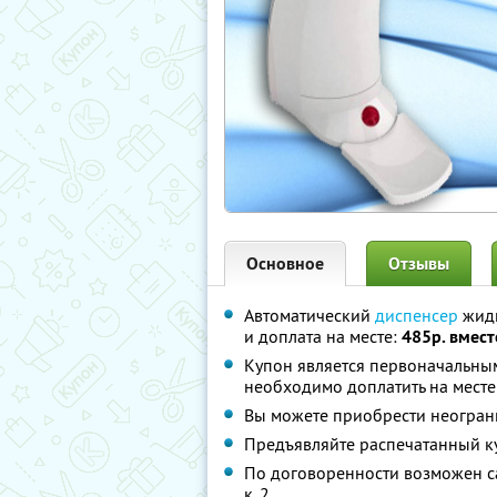
Основное
Отзывы
Автоматический
диспенсер
жидк
и доплата на месте:
485р. вмест
Купон является первоначальным
необходимо доплатить на месте
Вы можете приобрести неограни
Предъявляйте распечатанный к
По договоренности возможен са
к. 2