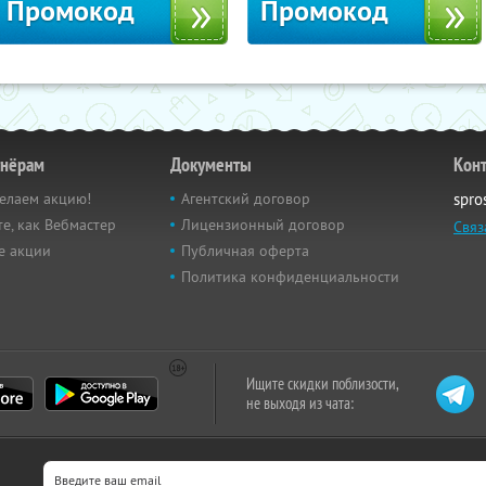
Промокод
Промокод
тнёрам
Документы
Кон
елаем акцию!
Агентский договор
spro
е, как Вебмастер
Лицензионный договор
Связ
е акции
Публичная оферта
Политика конфиденциальности
Ищите скидки поблизости,
не выходя из чата: