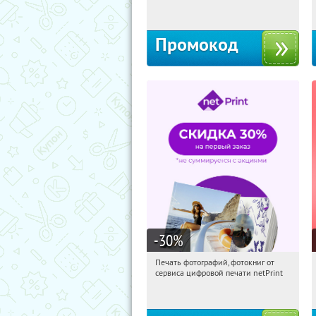
Россия
Промокод
-30
%
Печать фотографий, фотокниг от
06:58:04
Получили:
4
сервиса цифровой печати netPrint
Россия