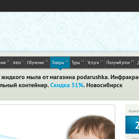
25
1
31
26
13
12
84
ния
Авто
Обучение
Товары
Туры
Услуги
ПолучиКупон
 жидкого мыла от магазина podarushka. Инфракра
ельный контейнер.
Скидка 51%
. Новосибирск
Купил
Цена