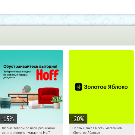
-15
%
-20
%
Любые товары во всей розничной
Первый заказ в сети магазинов
06:58:04
Получили:
83
06:58:04
Получи первым!
сети и интернет-магазине Hoff
«Золотое Яблоко»