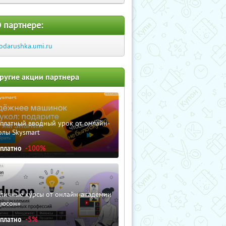
 партнере:
odarushka.umi.ru
ругие акции партнера
сплатный вводный урок от онлайн-
олы Skysmart
сплатно
-100%
зличные курсы от онлайн-академии
дюсон»
сплатно
-5%