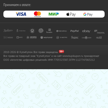
Принимаем к оплате:
2010-2026 © КупиКупон. Все права защищены.
Все права на товарный знак "КупиКупон" и на сайт www.kupikupon.ru принадлежат
OOO «Агентство цифровых решений» ИНН 7705523387, ОГРН 1127747063212