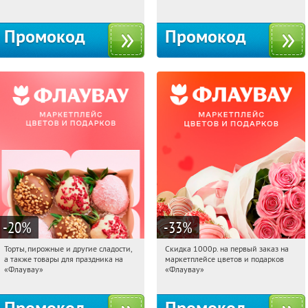
10с1
Промокод
Промокод
-20
%
-33
%
Торты, пирожные и другие сладости,
Скидка 1000р. на первый заказ на
18:17:44
Получили:
6
18:17:44
Получили:
18
а также товары для праздника на
маркетплейсе цветов и подарков
Россия
Россия
«Флаувау»
«Флаувау»