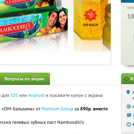
Цена
1
Вопросы по акции
К
а для
IOS
или
Android
и покажите купон с экрана
а «ОМ-бальзама» от
Premium Group
за
890р. вместо
ских гелевых зубных паст Namboodiri's