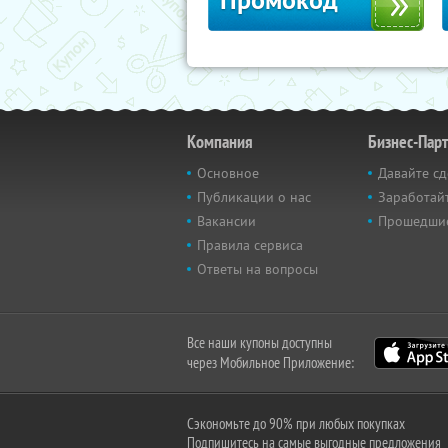
Промокод
Компания
Бизнес-Пар
Основное
Давайте сд
Публикации о нас
Заработайт
Вакансии
Прошедши
Правила сервиса
Ответы на вопросы
Все наши купоны доступны
через Мобильное Приложение:
Сэкономьте до 90% при любых покупках
Подпишитесь на самые выгодные предложения