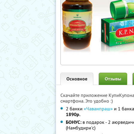
Основное
Отзывы
Скачайте приложение КупиКупон
смартфона. Это удобно :)
2 банки
«Чаванпраш»
и 1 банк
1890р.
БОНУС:
в подарок - 2 аюрведиче
(Намбудири'c)