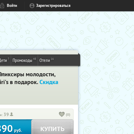
Войти
Зарегистрироваться
7
48
16
Дети
Промокоды
Отели
Эликсиры молодости,
i's в подарок.
Скидка
39
(0)
и:
890
КУПИТЬ
руб.