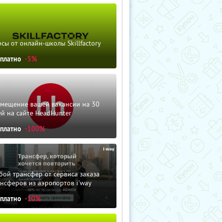
сы от онлайн-школы Skillfactory
сплатно
-5%
змещение вашей вакансии на 30
й на сайте HeadHunter
сплатно
-100%
ой трансфер от сервиса заказа
нсферов из аэропортов i'way
сплатно
-10%