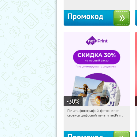
Промокод
-30
%
Печать фотографий, фотокниг от
18:17:44
Получили:
4
сервиса цифровой печати netPrint
Россия