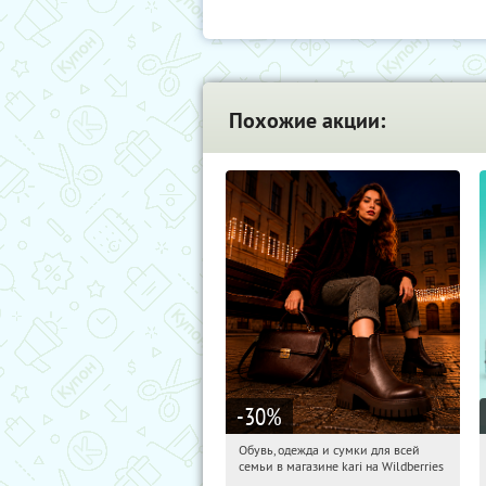
Похожие акции:
-30
%
Обувь, одежда и сумки для всей
18:17:44
Получи первым!
семьи в магазине kari на Wildberries
Россия