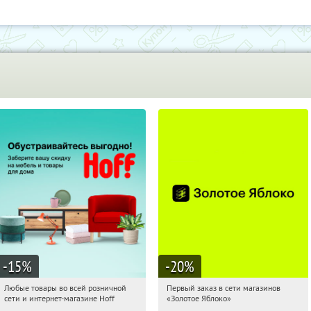
-15
%
-20
%
Любые товары во всей розничной
Первый заказ в сети магазинов
18:17:44
Получили:
83
18:17:44
Получи первым!
сети и интернет-магазине Hoff
«Золотое Яблоко»
Москва, 1-й Волоколамский проезд,
Россия