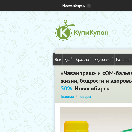
Новосибирск
6
2
2
Все
Еда
Красота
Здоровье
Развлече
«Чаванпраш» и «ОМ-бальза
жизни, бодрости и здоровь
50%
. Новосибирск
Главная
Товары