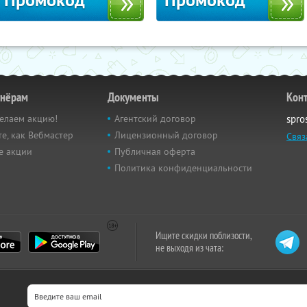
Промокод
Промокод
тнёрам
Документы
Кон
елаем акцию!
Агентский договор
spro
е, как Вебмастер
Лицензионный договор
Связ
е акции
Публичная оферта
Политика конфиденциальности
Ищите скидки поблизости,
не выходя из чата: