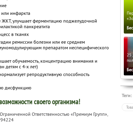
ние
а или инфаркта
Пер
«З
е ЖКТ, улучшает ферментацию поджелудочной
филактикой панкреатита
Бе
цесс в тканях
стадии ремиссии болезни или ее среднем
ммуномодулирующим препаратом неспецифического
25 
по
вышает обучаемость, концентрацию внимания и
н детям с 4-х лет)
Бе
 нормализует репродуктивную способность
ную дисфункцию
Теги:
возможности своего организма!
Тов
с Ограниченной Ответственностью «Премиум Групп»,
194224