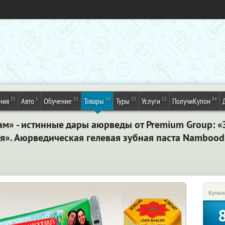
25
1
31
26
13
12
84
ния
Авто
Обучение
Товары
Туры
Услуги
ПолучиКупон
м» - истинные дары аюрведы от Premium Group: «
я». Аюрведическая гелевая зубная паста Namboodir
Купил