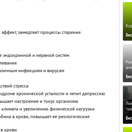
Кур
эффект, замедляет процессы старения
Бе
 эндокринной и нервной систем
Ра
олевания
дне
зличным инфекциям и вирусам
Бе
ствий стресса
ндроме хронической усталости и лечит депрессию
вышает настроение и тонус организма
Люб
 климата и увеличению физической нагрузки
тра
обина в крови, повышает ее реологические
Бе
 в крови