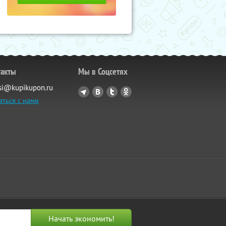
такты
Мы в Соцсетях
si@kupikupon.ru
аться с нами