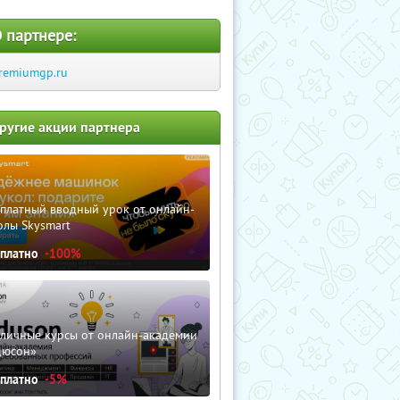
 партнере:
remiumgp.ru
ругие акции партнера
сплатный вводный урок от онлайн-
олы Skysmart
сплатно
-100%
зличные курсы от онлайн-академии
дюсон»
сплатно
-5%