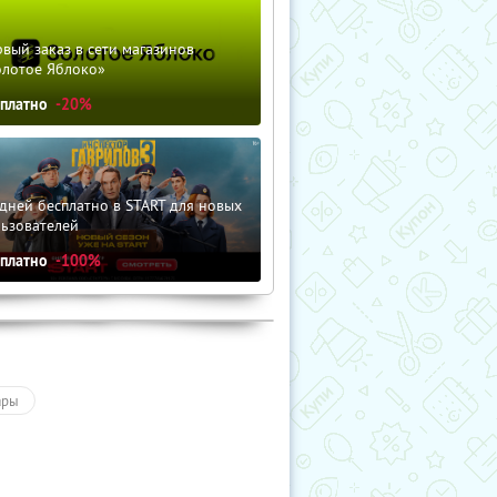
вый заказ в сети магазинов
олотое Яблоко»
сплатно
-20%
дней бесплатно в START для новых
льзователей
сплатно
-100%
ары