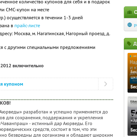
ченное количество купонов для себя и в подарок
ли СМС-купон на месте
О
.) осуществляется в течении 1-3 дней
p
азана в
прайс-листе
ресу: Москва, м. Нагатинская, Нагорный проезд, д.
Д
тся с другими специальными предложениями
я 2012 включительно
Бе
шк
ся купоном
Бе
ЕКОВ!
Аюрведы» разработан и успешно применяется до
Ра
ов для сохранения, поддержания и укрепления
«Э
 «Чаванпраш» - истинный дар Аюрведы. Его
юрведических средств, состоит в том, что эти
Бе
нно безвредны для организма и обладают широким