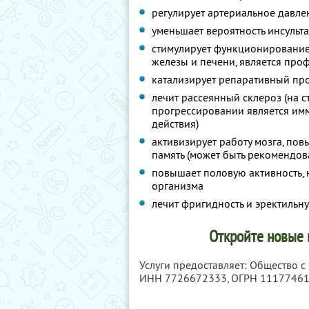
регулирует артериальное давле
уменьшает вероятность инсульт
стимулирует функционировани
железы и печени, является про
катализирует репаративный про
лечит рассеянный склероз (на 
прогрессировании является и
действия)
активизирует работу мозга, по
память (может быть рекомендова
повышает половую активность,
организма
лечит фригидность и эректиль
Откройте новые 
Услуги предоставляет: Общество 
ИНН 7726672333
, ОГРН 1117746