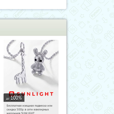
100
%
до
Бесплатная изящная подвеска или
18:17:44
Получили:
73
скидка 500р. в сети ювелирных
Россия
магазинов SUNLIGHT