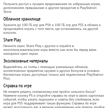
Получите доступ к лучшим предложениям по избранным играм,
дополнениям, предзаказам и другим продуктам в PlayStation
Store.
Облачное хранилище
Храните до 100 ГБ игр для PS4 и 100 ГБ игр для PS5 в облаке и
продолжайте играть с того места, где остановились, на другой
консоли.
Share Play
Начните сеанс Share Play с другом и играйте в
многопользовательские игры вместе, как если бы перед вами
находился один экран.
Эксклюзивные материалы
Выделяйтесь из толпы с помощью уникальных обликов,
косметических предметов, оружия и других бонусов в условно-
бесплатных играх, доступных только для подписчиков PlayStation
Plus.
Справка по игре
Не можете решить головоломку или пройти сильного босса?
Нажмите кнопку PS и откройте справку по игре в своих карточках
событий, чтобы узнать подсказки и советы без спойлеров, если
игра для PS5 поддерживает такую функцию.‎ Справка по игре
может подтолкнуть вас в верном направлении или помочь пройти