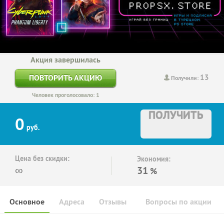
Акция завершилась
13
ПОВТОРИТЬ АКЦИЮ
Получили:
Человек проголосовало: 1
ПОЛУЧИТЬ
0
руб.
Цена без скидки:
Экономия:
∞
31
%
Основное
Адреса
Отзывы
Вопросы по акции