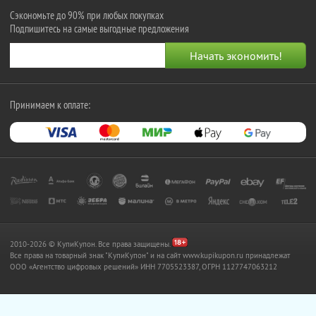
Сэкономьте до 90% при любых покупках
Подпишитесь на самые выгодные предложения
Принимаем к оплате:
2010-2026 © КупиКупон. Все права защищены.
Все права на товарный знак "КупиКупон" и на сайт www.kupikupon.ru принадлежат
OOO «Агентство цифровых решений» ИНН 7705523387, ОГРН 1127747063212