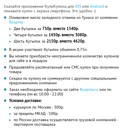
Скачайте приложение КупиКупона для
IOS
или
Android
и
покажите купон с экрана смартфона. Это удобно :)
Оливковое масло холодного отжима из Туниса от компании
Ruspina
Две бутылки за
750р. вместо 1540р.
Четыре бутылки за
1450р. вместо 3080р.
Шесть бутылок за
2150р. вместо 4620р.
В акции участвуют бутылки объемом 0,75л.
Вы можете приобрести неограниченное количество купонов
для себя и в подарок
Предъявляйте распечатанный или СМС-купон при получении
товара
Скидка по купону не суммируется с другими специальными
предложениями компании
Заказ необходимо оформить на сайте
Ruspina.ru
или по
телефону (пн-вс 10.00 - 22.00)
Условия доставки:
курьером по Москве - 300р.
за пределы МКАД - 500р.
по России доставка осуществляется грузовой компанией -
партнером поставщика