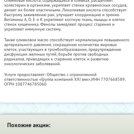
Олеиновая кислота, содержащаяся в оливках, расщепляет
холестерин в организме, укрепляет стенки кровеносных сосудов,
делает их более эластичными. Линолиевая кислота способствует
быстрому заживлению ран, улучшает координацию и зрение.
Витамины A, D, E и K укрепляют костную ткань, мышцы и клетки
стенок кишечника. Фенолы замедляют процесс старения и
укрепляют иммунную систему.
Также оливковое масло способствует нормализации повышенного
артериального давления, сокращению количества жировых
клеток, участвующих в тромбообразовании, предупреждению
дисфункции желчных путей, борьбе против свободных
радикалов, приводящих к старению клеток и развитию
онкологических заболеваний.
Услуги предоставляет: Общество с ограниченной
ответственностью «Группа компаний XXI век»,
ИНН 7707668589
,
ОГРН 1087746785060
Похожие акции: