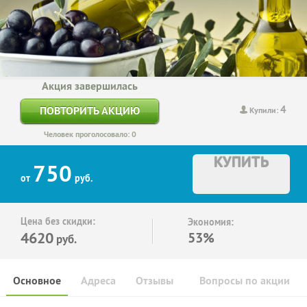
Акция завершилась
4
ПОВТОРИТЬ АКЦИЮ
Купили:
Человек проголосовало: 0
КУПИТЬ
750
от
руб.
Цена без скидки:
Экономия:
4620
53%
руб.
Основное
Адреса
Отзывы
Вопросы по акции