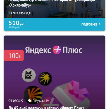
«ХохломаТур»
Сенная площадь
510
ПОДРОБНЕЕ
руб.
5190
руб.
-100
%
08:08:26
Получили:
19
До 45 дней подписки к сервису «Яндекс Плюс»