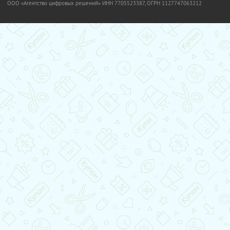
OOO «Агентство цифровых решений» ИНН 7705523387, ОГРН 1127747063212