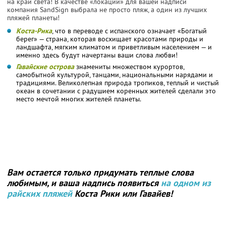
на край света! В качестве «локации» для вашей надписи
компания SandSign выбрала не просто пляж, а один из лучших
пляжей планеты!
Коста-Рика
, что в переводе с испанского означает «Богатый
берег» — страна, которая восхищает красотами природы и
ландшафта, мягким климатом и приветливым населением — и
именно здесь будут начертаны ваши слова любви!
Гавайcкие острова
знамениты множеством курортов,
самобытной культурой, танцами, национальными нарядами и
традициями. Великолепная природа тропиков, теплый и чистый
океан в сочетании с радушием коренных жителей сделали это
место мечтой многих жителей планеты.
Вам остается только придумать теплые слова
любимым, и ваша надпись появиться
на одном из
райских пляжей
Коста Рики или Гавайев!