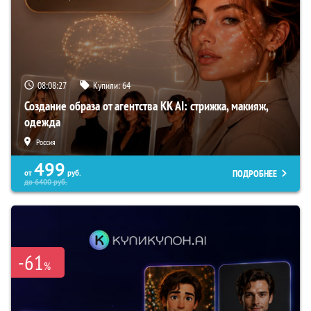
08:08:26
Купили:
64
Создание образа от агентства KK AI: стрижка, макияж,
одежда
Россия
499
ПОДРОБНЕЕ
от
руб.
до
6400
руб.
-61
%