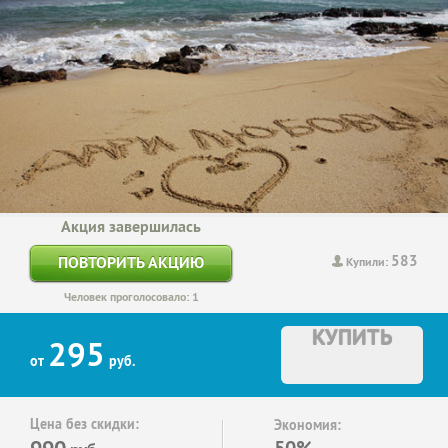
Акция завершилась
583
ПОВТОРИТЬ АКЦИЮ
Купили:
Человек проголосовало: 1
КУПИТЬ
295
от
руб.
Цена без скидки:
Экономия:
990
50%