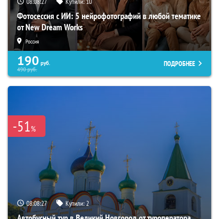
08:08:26
Купили:
10
Фотосессия с ИИ: 5 нейрофотографий в любой тематике
от New Dream Works
Россия
190
ПОДРОБНЕЕ
руб.
490
руб.
-51
%
08:08:26
Купили:
2
Автобусный тур в Великий Новгород от туроператора