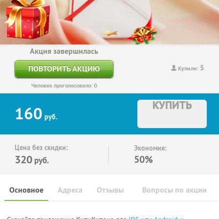
Акция завершилась
5
ПОВТОРИТЬ АКЦИЮ
Купили:
Человек проголосовало: 0
КУПИТЬ
160
руб.
Цена без скидки:
Экономия:
320
50%
руб.
Основное
Адреса
Отзывы
Вопросы по акции