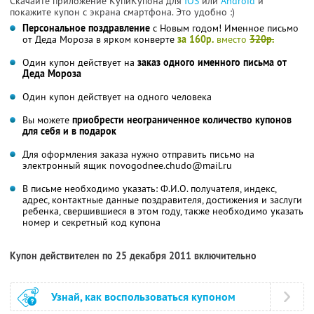
Скачайте приложение КупиКупона для
IOS
или
Android
и
покажите купон с экрана смартфона. Это удобно :)
Персональное поздравление
с Новым годом! Именное письмо
от Деда Мороза в ярком конверте
за 160р.
вместо
320р.
Один купон действует на
заказ одного именного письма от
Деда Мороза
Один купон действует на одного человека
Вы можете
приобрести неограниченное количество купонов
для себя и в подарок
Для оформления заказа нужно отправить письмо на
электронный ящик novogodnee.chudo@mail.ru
В письме необходимо указать: Ф.И.О. получателя, индекс,
адрес, контактные данные поздравителя, достижения и заслуги
ребенка, свершившиеся в этом году, также необходимо указать
номер и секретный код купона
Купон действителен по 25 декабря 2011 включительно
Узнай, как воспользоваться купоном